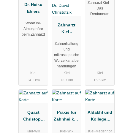
Zahnarzt Kiel –
Dr. Heiko
Das
Ehlers
Dentoneum
Wohlfühl-
Zahnarzt
Atmosphäre
Kiel -
beim Zahnarzt
Zahnarztpra
Zahnerhaltung
xis Mein
und
Wurzelwerk -
mikroskopische
Dr. David
Wurzelkanalbe
Christofzik
handlungen
Kiel
Kiel
Kiel
14.1 km
13.7 km
15.5 km
Quast
Praxis für
Aldakhl und
Christoph
Zahnheilkun
Kollegen
Dr. Zahnarzt
de Dr.
Fachpraxis
Kiel-Wik
Kiel-Wik
Kiel-Mettenhof
Christoph
für