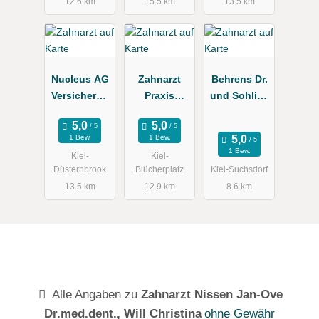
12.6 km
15.5 km
13.5 km
Nucleus AG
Zahnarzt
Behrens Dr.
Versicherun
Praxis
und Sohlich
gsstelle für
Hendrik
Dr.
Zahnärzte
Schildberg
Zahnärztlich
1 Bew.
1 Bew.
e
1 Bew.
Kiel-
Kiel-
Gemeinscha
Düsternbrook
Blücherplatz
Kiel-Suchsdorf
ftspraxis
13.5 km
12.9 km
8.6 km
Alle Angaben zu
Zahnarzt Nissen Jan-Ove
Dr.med.dent., Will Christina
ohne Gewähr