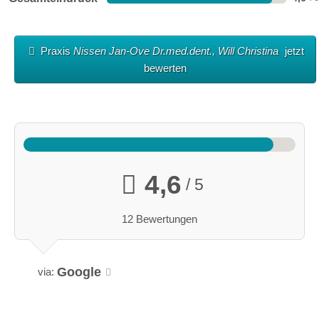
Praxis
Nissen Jan-Ove Dr.med.dent., Will Christina
jetzt
bewerten
4,6
/ 5
12 Bewertungen
Google
via: