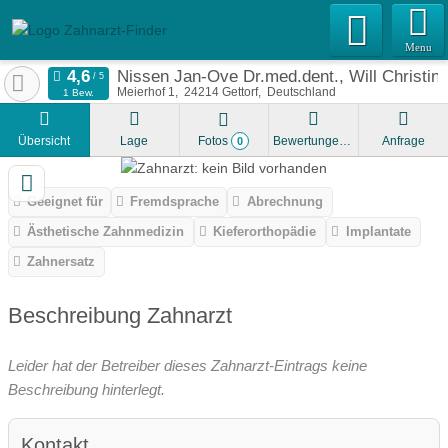
Menu
Nissen Jan-Ove Dr.med.dent., Will Christin
Meierhof 1
24214
Gettorf
Deutschland
1 Bew.
Übersicht
Lage
Fotos
Bewertungen
Anfrage
0
Geeignet für
Fremdsprache
Abrechnung
Ästhetische Zahnmedizin
Kieferorthopädie
Implantate
Zahnersatz
Beschreibung Zahnarzt
Leider hat der Betreiber dieses Zahnarzt-Eintrags keine
Beschreibung hinterlegt.
Kontakt