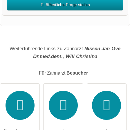
öffentliche Frage stellen
Vorname
Name
Weiterführende Links zu Zahnarzt
Nissen Jan-Ove
Dr.med.dent., Will Christina
E-Mail-Adresse (wird nicht veröffentlicht)
Für Zahnarzt
Besucher
Hiermit akzeptiere ich die
AGB
.
Die
Datenschutzerklärung
habe ich zur Kenntnis genommen.
öffentliche Frage stellen
Abbrechen