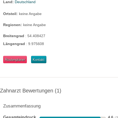
Land:
Deutschland
Ortsteil:
keine Angabe
Regionen:
keine Angabe
Breitengrad
:
54.408427
Längengrad
:
9.975608
Routenplaner
Kontakt
Zahnarzt Bewertungen
1
Zusammenfassung
Gesamteindruck
4,6