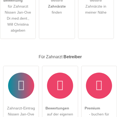
Bewertung
weitere
weitere
für Zahnarzt
Zahnärzte
Zahnärzte in
Hinweis:
Bitte beachten Sie, öffentliche Fragen sind
für alle
Nissen Jan-Ove
finden
meiner Nähe
Besucher sichtbar
.
Dr.med.dent.,
Klicken Sie hier um eine
individuelle Frage
an den
Will Christina
Zahnarzt-Eintrag zu stellen
.
abgeben
Für Zahnarzt
Betreiber
Zahnarzt-Eintrag
Bewertungen
Premium
Nissen Jan-Ove
auf der eigenen
- buchen für