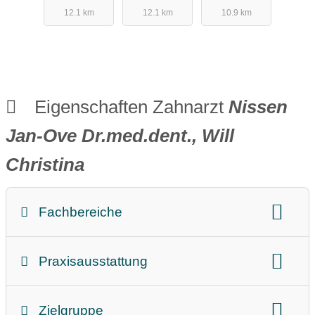
12.1 km
12.1 km
10.9 km
Quast
Kieferorthop
ädie
Eigenschaften Zahnarzt
Nissen
Jan-Ove Dr.med.dent., Will
Christina
Fachbereiche
Prophylaxe
Zahnfleischbehandlung
Praxisausstattung
Implantate
Spezielle Behandlungen
Barrierefrei
Aufzug
Kieferorthopädie
Ästhetische Zahnmedizin
Zielgruppe