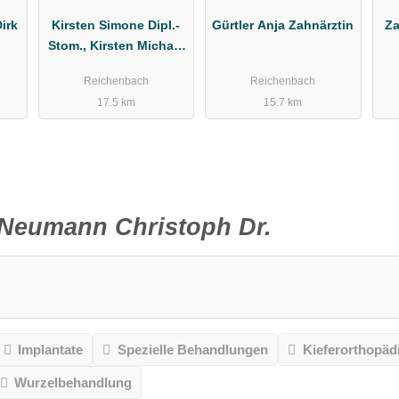
Dirk
Kirsten Simone Dipl.-
Gürtler Anja Zahnärztin
Za
Stom., Kirsten Michael
Dipl.-Stom.
Reichenbach
Reichenbach
17.5 km
15.7 km
Neumann Christoph Dr.
Implantate
Spezielle Behandlungen
Kieferorthopäd
Wurzelbehandlung