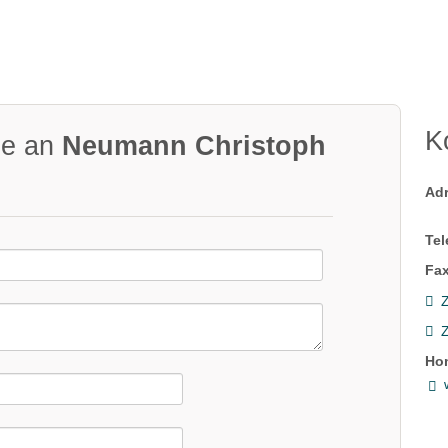
K
ge an
Neumann Christoph
Ad
Tel
Fax
Z
Ho