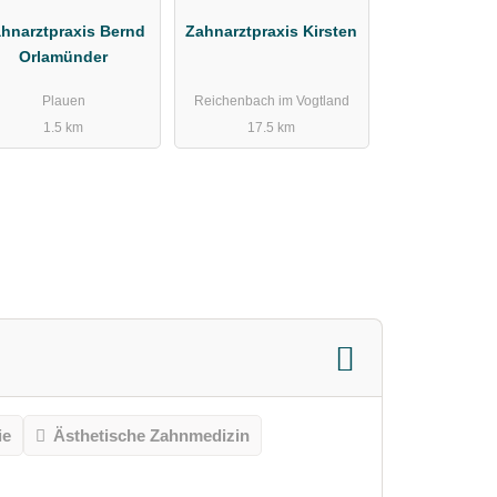
hnarztpraxis Bernd
Zahnarztpraxis Kirsten
Orlamünder
Plauen
Reichenbach im Vogtland
1.5 km
17.5 km
ie
Ästhetische Zahnmedizin