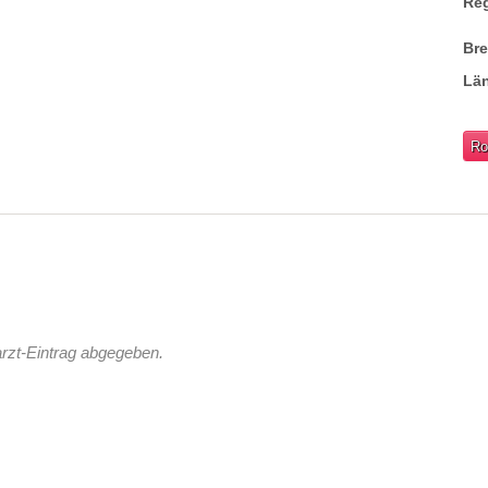
Re
Br
Lä
Ro
rzt-Eintrag abgegeben.