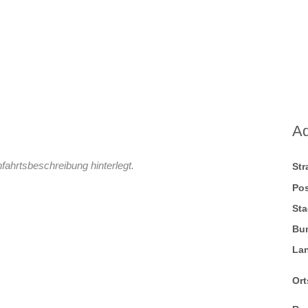
A
fahrtsbeschreibung hinterlegt.
St
Pos
Sta
Bu
La
Ort