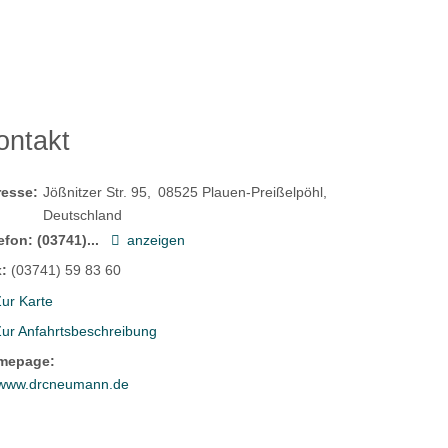
ontakt
resse:
Jößnitzer Str. 95
08525
Plauen-Preißelpöhl
Deutschland
efon:
(03741)...
anzeigen
:
(03741) 59 83 60
ur Karte
Zur Anfahrtsbeschreibung
mepage:
www.drcneumann.de