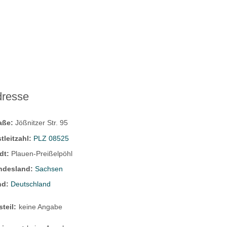
dresse
raße:
Jößnitzer Str. 95
tleitzahl:
PLZ 08525
dt:
Plauen-Preißelpöhl
ndesland:
Sachsen
nd:
Deutschland
steil:
keine Angabe