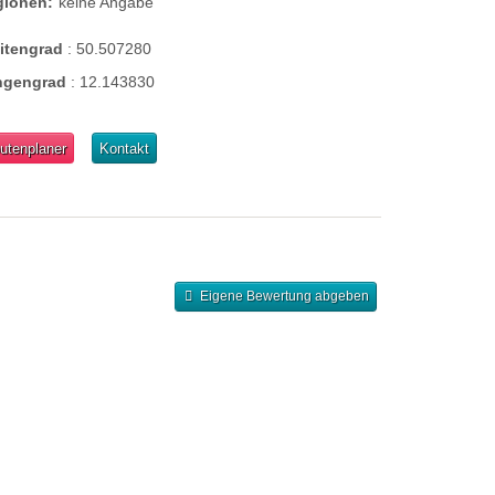
gionen:
keine Angabe
eitengrad
:
50.507280
ngengrad
:
12.143830
utenplaner
Kontakt
Eigene Bewertung abgeben