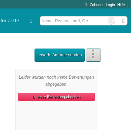
Zahnarzt Login
Hilfe
für ärzte
unverb. Anfrage senden
Leider wurden noch keine Bewertungen
abgegeben.
erste Bewertung abgeben