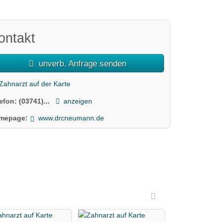
ontakt
unverb. Anfrage senden
Zahnarzt auf der Karte
lefon:
(03741)...
anzeigen
mepage:
www.drcneumann.de