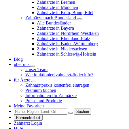
Zahnärzte in Bremen
Zahnärzte in München
Zahnärzte in Köln, Bonn, Eifel
Zahnärzte nach Bundesland
Alle Bundesländer
Zahnärzte in Bayern
Zahnärzte in Nordrhein-Westfalen
Zahnärzte in Rheinland-Pfalz
Zahnärzte in Baden-Württemberg
Zahnärzte in Niedersachsen
Zahnärzte in Schleswig-Holstein
Blog
über uns
Unser Team
Wie funktioniert zahnarzt-finder.info?
für Ärzte
Zahnarztpraxis kostenfrei eintragen
Premium buchen
Informationen für Zahnärzte
Preise und Produkte
Meine Favoriten
Suchen
Barrierefreiheit
Zahnarzt Login
Hilfe