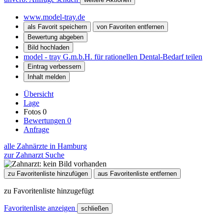
www.model-tray.de
als Favorit speichern
von Favoriten entfernen
Bewertung abgeben
Bild hochladen
model - tray G.m.b.H. für rationellen Dental-Bedarf teilen
Eintrag verbessern
Inhalt melden
Übersicht
Lage
Fotos
0
Bewertungen
0
Anfrage
alle Zahnärzte in Hamburg
zur Zahnarzt Suche
zu Favoritenliste hinzufügen
aus Favoritenliste entfernen
zu Favoritenliste hinzugefügt
Favoritenliste anzeigen
schließen