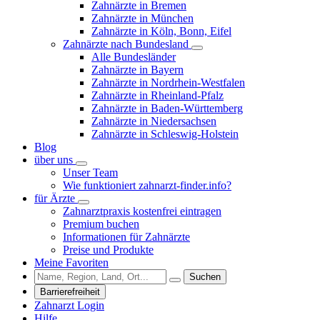
Zahnärzte in Bremen
Zahnärzte in München
Zahnärzte in Köln, Bonn, Eifel
Zahnärzte nach Bundesland
Alle Bundesländer
Zahnärzte in Bayern
Zahnärzte in Nordrhein-Westfalen
Zahnärzte in Rheinland-Pfalz
Zahnärzte in Baden-Württemberg
Zahnärzte in Niedersachsen
Zahnärzte in Schleswig-Holstein
Blog
über uns
Unser Team
Wie funktioniert zahnarzt-finder.info?
für Ärzte
Zahnarztpraxis kostenfrei eintragen
Premium buchen
Informationen für Zahnärzte
Preise und Produkte
Meine Favoriten
Suchen
Barrierefreiheit
Zahnarzt Login
Hilfe