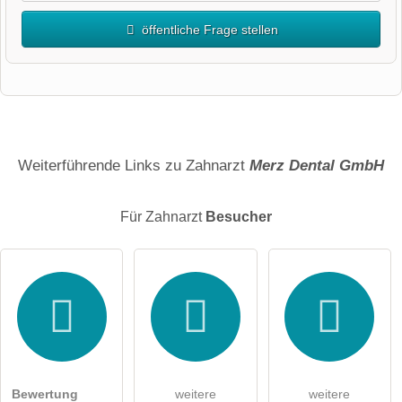
öffentliche Frage stellen
Vorname
Name
Weiterführende Links zu Zahnarzt
Merz Dental GmbH
Für Zahnarzt
Besucher
E-Mail-Adresse (wird nicht veröffentlicht)
Hiermit akzeptiere ich die
AGB
.
Die
Datenschutzerklärung
habe ich zur Kenntnis genommen.
Bewertung
weitere
weitere