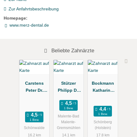
Zur Anfahrtsbeschreibung
Homepage:
www.merz-dental.de
Beliebte Zahnärzte
Carstens
Stützer
Bockmann
Peter Dr.
Philipp Dr.
Katharina
Zahnarzt
M.Sc.
Dr.med.dent.
Zahnarzt
Kieferorthop
1 Bew.
ädin
1 Bew.
Malente-Bad
1 Bew.
Malente-
Schönberg
Schönwalde
Gremsmühlen
(Holstein)
16.2 km
14.1 km
17.8 km