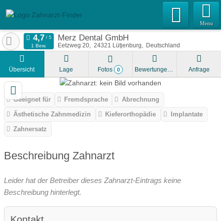
Menu
Merz Dental GmbH
Eetzweg 20
24321
Lütjenburg
Deutschland
1 Bew.
Übersicht
Lage
Fotos
Bewertungen
Anfrage
0
Geeignet für
Fremdsprache
Abrechnung
Ästhetische Zahnmedizin
Kieferorthopädie
Implantate
Zahnersatz
Beschreibung Zahnarzt
Leider hat der Betreiber dieses Zahnarzt-Eintrags keine
Beschreibung hinterlegt.
Kontakt