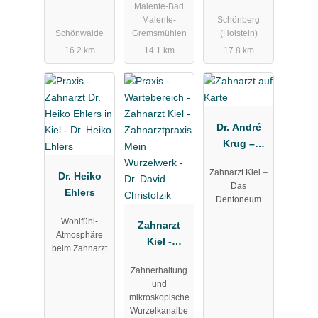
Malente-Bad
Zahnarzt
Kieferorthop
Malente-
Schönberg
ädin
Schönwalde
Gremsmühlen
(Holstein)
16.2 km
14.1 km
17.8 km
Dr. André
Krug –
Zahnarzt
Zahnarzt Kiel –
Dr. Heiko
Das
Ehlers
Dentoneum
Wohlfühl-
Zahnarzt
Atmosphäre
Kiel -
beim Zahnarzt
Zahnarztpra
Zahnerhaltung
xis Mein
und
Wurzelwerk -
mikroskopische
Dr. David
Wurzelkanalbe