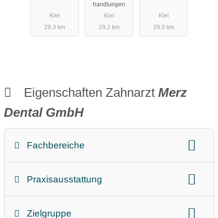
Christofzik
handlungen
Kiel
Kiel
Kiel
29.3 km
29.2 km
29.0 km
Eigenschaften Zahnarzt
Merz
Dental GmbH
Fachbereiche
Prophylaxe
Zahnfleischbehandlung
Praxisausstattung
Implantate
Spezielle Behandlungen
Barrierefrei
Aufzug
Kieferorthopädie
Ästhetische Zahnmedizin
Zielgruppe