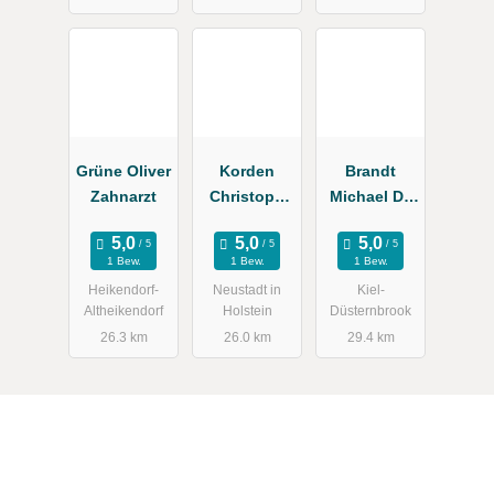
Grüne Oliver
Korden
Brandt
Zahnarzt
Christoph
Michael Dr.
Dr.med.dent.
Zahnärzte,
Gisela Dr.
1 Bew.
1 Bew.
1 Bew.
Heikendorf-
Neustadt in
Kiel-
Altheikendorf
Holstein
Düsternbrook
26.3 km
26.0 km
29.4 km