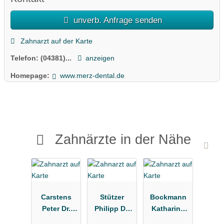
unverb. Anfrage senden
Zahnarzt auf der Karte
Telefon:
(04381)...
anzeigen
Homepage:
www.merz-dental.de
Zahnärzte in der Nähe
Carstens
Stützer
Bockmann
Peter Dr.
Philipp Dr.
Katharina
Zahnarzt
M.Sc.
Dr.med.dent.