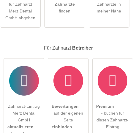
öffentliche Frage stellen
Abbrechen
für Zahnarzt
Zahnärzte
Zahnärzte in
Merz Dental
finden
meiner Nähe
Hinweis:
Bitte beachten Sie, öffentliche Fragen sind
für alle
GmbH abgeben
Besucher sichtbar
.
Klicken Sie hier um eine
individuelle Frage
an den
Zahnarzt-Eintrag zu stellen
.
Für Zahnarzt
Betreiber
Zahnarzt-Eintrag
Bewertungen
Premium
Merz Dental
auf der eigenen
- buchen für
GmbH
Seite
diesen Zahnarzt-
aktualisieren
einbinden
Eintrag