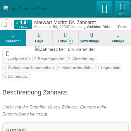
Menu
Merwart Moritz Dr. Zahnarzt
Sthamerstr. 54
22397
Hamburg-Wohldorf-Ohlstedt
Deutschland
1 Bew.
Übersicht
Lage
Fotos
Bewertungen
Anfrage
0
Geeignet für
Fremdsprache
Abrechnung
Ästhetische Zahnmedizin
Kieferorthopädie
Implantate
Zahnersatz
Beschreibung Zahnarzt
Leider hat der Betreiber dieses Zahnarzt-Eintrags keine
Beschreibung hinterlegt.
Kontakt