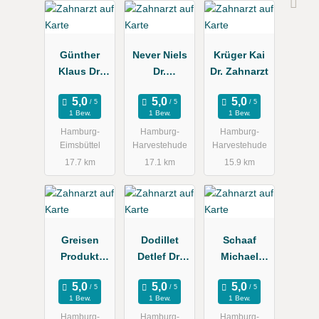
Günther
Never Niels
Krüger Kai
Klaus Dr.
Dr.
Dr. Zahnarzt
Zahnarztpra
Zahnarztpra
xis
xis
1 Bew.
1 Bew.
1 Bew.
Hamburg-
Hamburg-
Hamburg-
Eimsbüttel
Harvestehude
Harvestehude
17.7 km
17.1 km
15.9 km
Greisen
Dodillet
Schaaf
Produkt
Detlef Dr.
Michael
Service
Zahnarzt
Zahnarztpra
xis
1 Bew.
1 Bew.
1 Bew.
Hamburg-
Hamburg-
Hamburg-