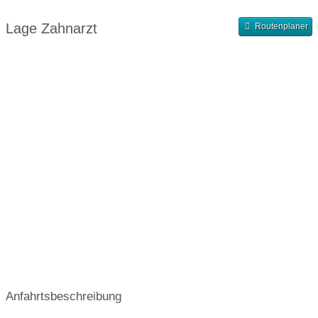
Abendsprechstunde
Samstagssprechstunde
Lage Zahnarzt
Routenplaner
Terminvergabe nach Vereinbarung
Anfahrtsbeschreibung