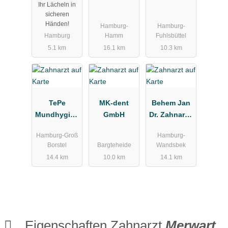
Ihr Lächeln in
äde
Partner
Vertriebs-
sicheren
GmbH
Händen!
Hamburg-
Hamburg-
Zahnärztebe
Hamburg
Hamm
Fuhlsbüttel
darf
5.1 km
16.1 km
10.3 km
TePe
MK-dent
Behem Jan
Mundhygien
GmbH
Dr. Zahnarzt,
eprodukte
Iskin Yesim
Hamburg-Groß
Hamburg-
Vertriebs
Dr.
Borstel
Bargteheide
Wandsbek
GmbH
14.4 km
10.0 km
14.1 km
Zahnärztebe
darf
Apothekerbe
darf
Eigenschaften Zahnarzt
Merwart