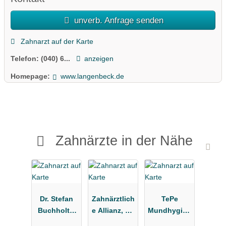
unverb. Anfrage senden
Zahnarzt auf der Karte
Telefon:
(040) 6...
anzeigen
Homepage:
www.langenbeck.de
Zahnärzte in der Nähe
Dr. Stefan
Zahnärztlich
TePe
Buchholtz,
e Allianz, Dr.
Mundhygien
Kieferorthop
Froelich &
eprodukte