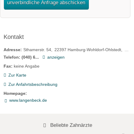
unverbindliche Anfrage abschicken
Kontakt
Adresse:
Sthamerstr. 54
22397
Hamburg-Wohldorf-Ohlstedt
Deut
Telefon:
(040) 6...
anzeigen
Fax:
keine Angabe
Zur Karte
Zur Anfahrtsbeschreibung
Homepage:
www.langenbeck.de
Beliebte Zahnärzte