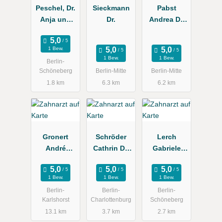
Peschel, Dr.
Sieckmann
Pabst
Anja und
Dr.
Andrea Dr.
Kollegen
Zahnärztin
1 Bew.
1 Bew.
1 Bew.
Berlin-
Schöneberg
Berlin-Mitte
Berlin-Mitte
1.8 km
6.3 km
6.2 km
Gronert
Schröder
Lerch
André
Cathrin Dr.
Gabriele
Zahnarztpra
Zahnarztpra
Zahnärztin
xis
xis
1 Bew.
1 Bew.
1 Bew.
Berlin-
Berlin-
Berlin-
Karlshorst
Charlottenburg
Schöneberg
13.1 km
3.7 km
2.7 km