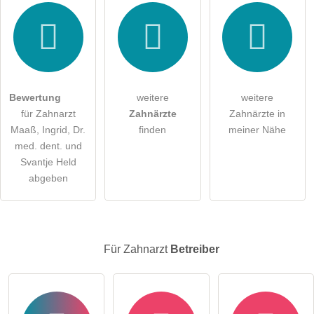
Hiermit akzeptiere ich die
AGB
.
Die
Datenschutzerklärung
habe ich zur Kenntnis genommen.
öffentliche Frage stellen
Abbrechen
Bewertung
weitere
weitere
für Zahnarzt
Zahnärzte
Zahnärzte in
Hinweis:
Bitte beachten Sie, öffentliche Fragen sind
für alle
Maaß, Ingrid, Dr.
finden
meiner Nähe
Besucher sichtbar
.
med. dent. und
Klicken Sie hier um eine
individuelle Frage
an den
Svantje Held
Zahnarzt-Eintrag zu stellen
.
abgeben
Für Zahnarzt
Betreiber