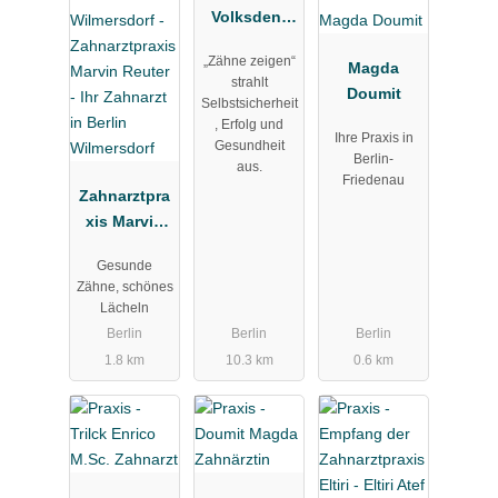
Volksdent
GmbH
„Zähne zeigen“
Magda
strahlt
Doumit
Selbstsicherheit
, Erfolg und
Ihre Praxis in
Gesundheit
Berlin-
aus.
Friedenau
Zahnarztpra
xis Marvin
Reuter - Ihr
Gesunde
Zahnarzt in
Zähne, schönes
Berlin
Lächeln
Wilmersdorf
Berlin
Berlin
Berlin
1.8 km
10.3 km
0.6 km