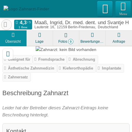
Menu
Maaß, Ingrid, Dr. med. dent. und Svantje He
Lauterstr. 16
12159
Berlin-Friedenau
Deutschland
1 Bew.
Übersicht
Lage
Fotos
Bewertungen
Anfrage
0
Geeignet für
Fremdsprache
Abrechnung
Ästhetische Zahnmedizin
Kieferorthopädie
Implantate
Zahnersatz
Beschreibung Zahnarzt
Leider hat der Betreiber dieses Zahnarzt-Eintrags keine
Beschreibung hinterlegt.
Kontakt