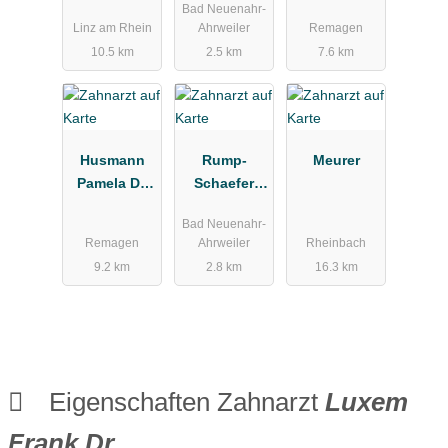
Bad Neuenahr-
Kieferorthop
, Anja
Linz am Rhein
Ahrweiler
Remagen
ädie GmbH
Dr.med.dent.
10.5 km
2.5 km
7.6 km
Husmann
Rump-
Meurer
Pamela Dr.
Schaefer
med.dent.
Heike Dr.
Bad Neuenahr-
Remagen
Ahrweiler
Rheinbach
9.2 km
2.8 km
16.3 km
Eigenschaften Zahnarzt
Luxem
Frank Dr.