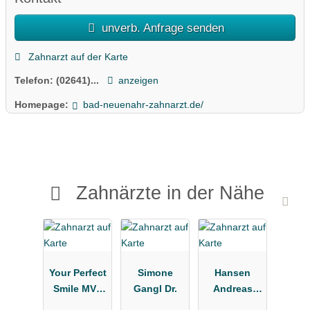
unverb. Anfrage senden
Zahnarzt auf der Karte
Telefon:
(02641)...
anzeigen
Homepage:
bad-neuenahr-zahnarzt.de/
Zahnärzte in der Nähe
Your Perfect
Simone
Hansen
Smile MVZ
Gangl Dr.
Andreas
für
Dr.med.dent.