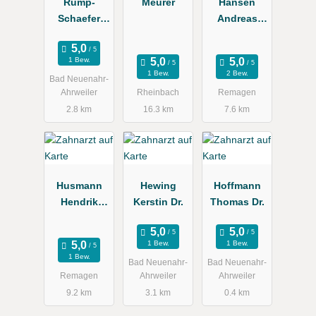
Rump-
Meurer
Hansen
Schaefer
Andreas
Heike Dr.
Dr.med.dent.
, Anja
1 Bew.
Dr.med.dent.
1 Bew.
2 Bew.
Bad Neuenahr-
Ahrweiler
Rheinbach
Remagen
2.8 km
16.3 km
7.6 km
Husmann
Hewing
Hoffmann
Hendrik
Kerstin Dr.
Thomas Dr.
Dr.med.dent.
1 Bew.
1 Bew.
1 Bew.
Bad Neuenahr-
Bad Neuenahr-
Remagen
Ahrweiler
Ahrweiler
9.2 km
3.1 km
0.4 km