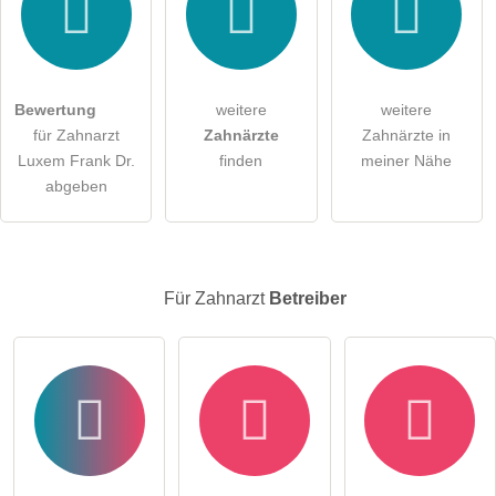
Hiermit akzeptiere ich die
AGB
.
Die
Datenschutzerklärung
habe ich zur Kenntnis genommen.
Bewertung
weitere
weitere
öffentliche Frage stellen
Abbrechen
für Zahnarzt
Zahnärzte
Zahnärzte in
Luxem Frank Dr.
finden
meiner Nähe
Hinweis:
Bitte beachten Sie, öffentliche Fragen sind
für alle
abgeben
Besucher sichtbar
.
Klicken Sie hier um eine
individuelle Frage
an den
Zahnarzt-Eintrag zu stellen
.
Für Zahnarzt
Betreiber