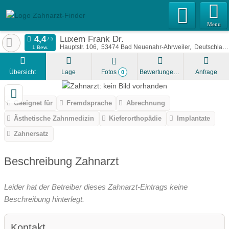
Menu
Luxem Frank Dr.
Hauptstr. 106
53474
Bad Neuenahr-Ahrweiler
Deutschland
1 Bew.
Übersicht
Lage
Fotos
Bewertungen
Anfrage
0
Geeignet für
Fremdsprache
Abrechnung
Ästhetische Zahnmedizin
Kieferorthopädie
Implantate
Zahnersatz
Beschreibung Zahnarzt
Leider hat der Betreiber dieses Zahnarzt-Eintrags keine
Beschreibung hinterlegt.
Kontakt