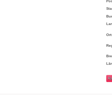
Pos
Sta
Bu
La
Ort
Re
Br
Lä
Ro