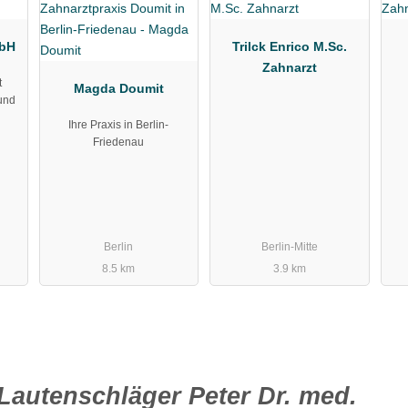
mbH
Trilck Enrico M.Sc.
Zahnarzt
t
Magda Doumit
 und
Ihre Praxis in Berlin-
Friedenau
Berlin
Berlin-Mitte
8.5 km
3.9 km
Lautenschläger Peter Dr. med.