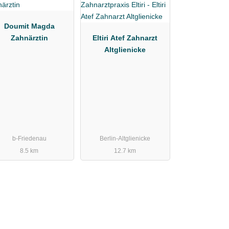
Doumit Magda
Zahnärztin
Eltiri Atef Zahnarzt
Altglienicke
b-Friedenau
Berlin-Altglienicke
8.5 km
12.7 km