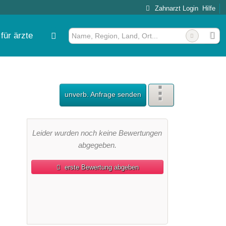
Zahnarzt Login
Hilfe
für ärzte
unverb. Anfrage senden
Leider wurden noch keine Bewertungen
abgegeben.
erste Bewertung abgeben