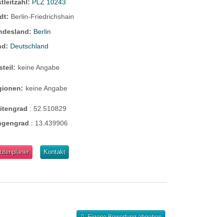
tleitzahl:
PLZ 10243
dt:
Berlin-Friedrichshain
ndesland:
Berlin
nd:
Deutschland
steil:
keine Angabe
gionen:
keine Angabe
eitengrad
:
52.510829
ngengrad
:
13.439906
utenplaner
Kontakt