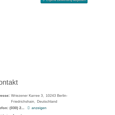
Eigene Bewertung abgeben
ontakt
resse:
Wriezener Karree 3
10243
Berlin-
Friedrichshain
Deutschland
efon:
(030) 2...
anzeigen