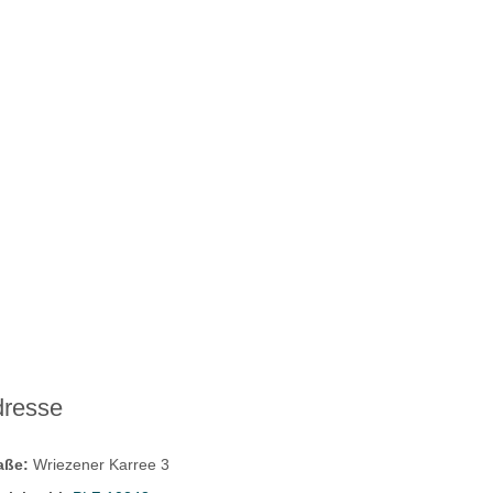
dresse
raße:
Wriezener Karree 3