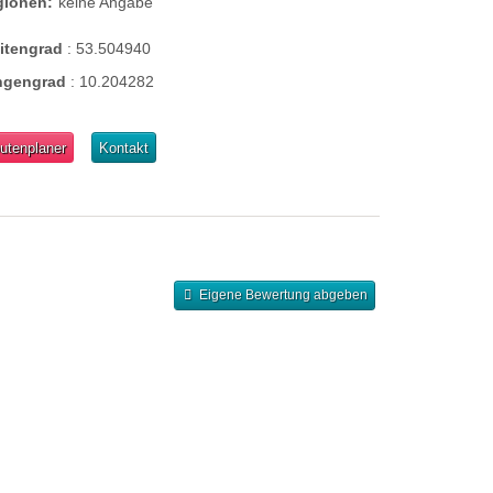
gionen:
keine Angabe
eitengrad
:
53.504940
ngengrad
:
10.204282
utenplaner
Kontakt
Eigene Bewertung abgeben