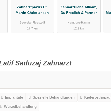
Zahnarztpraxis Dr.
Zahnärztliche Allianz,
Martin Christiansen
Dr. Froelich & Partner
Mu
he
Seevetal-Fleestedt
Hamburg-Hamm
urg
17.7 km
12.2 km
Latif Saduzaj Zahnarzt
Implantate
Spezielle Behandlungen
Kieferorthopäd
Wurzelbehandlung