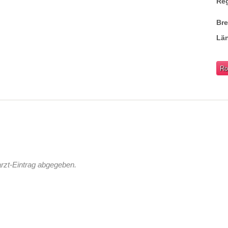
Re
Br
Lä
Ro
rzt-Eintrag abgegeben.