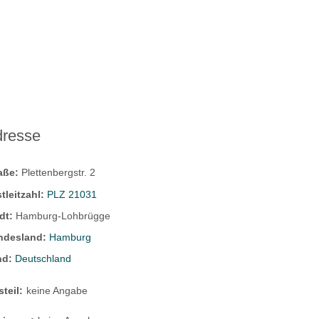
dresse
raße:
Plettenbergstr. 2
tleitzahl:
PLZ 21031
dt:
Hamburg-Lohbrügge
ndesland:
Hamburg
nd:
Deutschland
steil:
keine Angabe