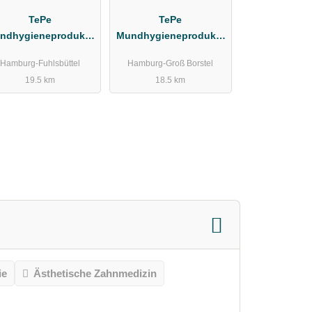
TePe
TePe
ndhygieneprodukte
Mundhygieneprodukte
Vertriebs-GmbH
Vertriebs GmbH
Hamburg-Fuhlsbüttel
Hamburg-Groß Borstel
Zahnärztebedarf
Zahnärztebedarf
19.5 km
18.5 km
Apothekerbedarf
ie
Ästhetische Zahnmedizin