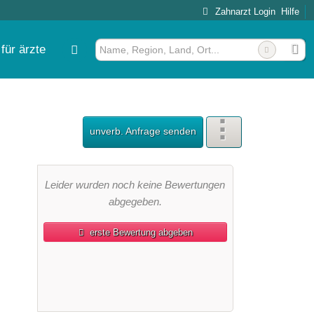
Zahnarzt Login
Hilfe
für ärzte
unverb. Anfrage senden
Leider wurden noch keine Bewertungen
abgegeben.
erste Bewertung abgeben