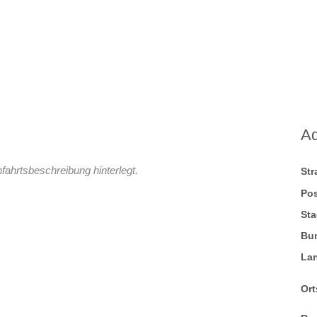
A
fahrtsbeschreibung hinterlegt.
St
Pos
Sta
Bu
La
Ort