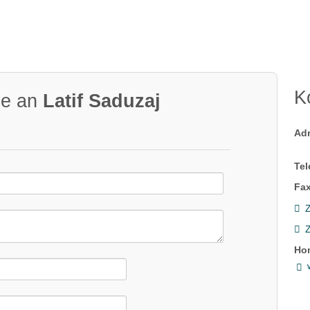
K
ge an
Latif Saduzaj
Ad
Tel
Fax
Z
Ho