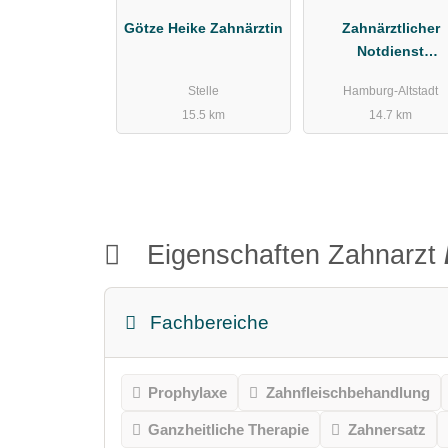
Götze Heike Zahnärztin
Zahnärztlicher
Notdienst
Kassenzahnärztlic
Stelle
Hamburg-Altstadt
Vereinigung Hamb
15.5 km
14.7 km
Eigenschaften Zahnarzt
Fachbereiche
Prophylaxe
Zahnfleischbehandlung
Ganzheitliche Therapie
Zahnersatz