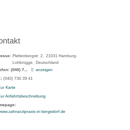
ontakt
resse:
Plettenbergstr. 2
21031
Hamburg-
Lohbrügge
Deutschland
efon:
(040) 7...
anzeigen
:
(040) 730 39 41
ur Karte
Zur Anfahrtsbeschreibung
mepage:
www.zahnarztpraxis-in-bergedorf.de