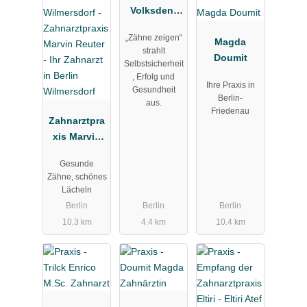
Volksdent
GmbH
„Zähne zeigen“
Magda
strahlt
Doumit
Selbstsicherheit
, Erfolg und
Ihre Praxis in
Gesundheit
Berlin-
aus.
Friedenau
Zahnarztpra
xis Marvin
Reuter - Ihr
Gesunde
Zahnarzt in
Zähne, schönes
Berlin
Lächeln
Wilmersdorf
Berlin
Berlin
Berlin
10.3 km
4.4 km
10.4 km