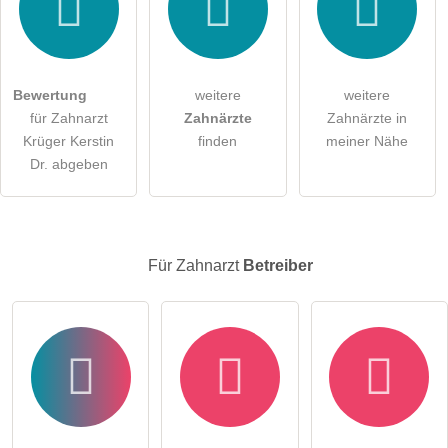
Hiermit akzeptiere ich die
AGB
.
Die
Datenschutzerklärung
habe ich zur Kenntnis genommen.
Bewertung
weitere
weitere
öffentliche Frage stellen
Abbrechen
für Zahnarzt
Zahnärzte
Zahnärzte in
Krüger Kerstin
finden
meiner Nähe
Hinweis:
Bitte beachten Sie, öffentliche Fragen sind
für alle
Dr. abgeben
Besucher sichtbar
.
Klicken Sie hier um eine
individuelle Frage
an den
Zahnarzt-Eintrag zu stellen
.
Für Zahnarzt
Betreiber