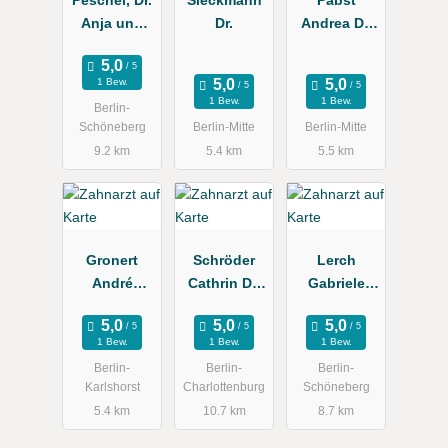
Anja und
Dr.
Andrea Dr.
Kollegen
Zahnärztin
1 Bew.
1 Bew.
1 Bew.
Berlin-
Schöneberg
Berlin-Mitte
Berlin-Mitte
9.2 km
5.4 km
5.5 km
Gronert
Schröder
Lerch
André
Cathrin Dr.
Gabriele
Zahnarztpra
Zahnarztpra
Zahnärztin
xis
xis
1 Bew.
1 Bew.
1 Bew.
Berlin-
Berlin-
Berlin-
Karlshorst
Charlottenburg
Schöneberg
5.4 km
10.7 km
8.7 km