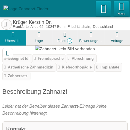
Menu
Krüger Kerstin Dr.
Frankfurter Allee 65
10247
Berlin-Friedrichshain
Deutschland
Übersicht
Lage
Fotos
Bewertungen
Anfrage
0
Geeignet für
Fremdsprache
Abrechnung
Ästhetische Zahnmedizin
Kieferorthopädie
Implantate
Zahnersatz
Beschreibung Zahnarzt
Leider hat der Betreiber dieses Zahnarzt-Eintrags keine
Beschreibung hinterlegt.
Kontakt