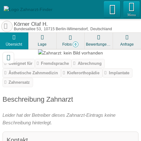
Menu
Körner Olaf H.
Bundesallee 53
10715
Berlin-Wilmersdorf
Deutschland
Übersicht
Lage
Fotos
Bewertungen
Anfrage
0
Geeignet für
Fremdsprache
Abrechnung
Ästhetische Zahnmedizin
Kieferorthopädie
Implantate
Zahnersatz
Beschreibung Zahnarzt
Leider hat der Betreiber dieses Zahnarzt-Eintrags keine
Beschreibung hinterlegt.
Kontakt