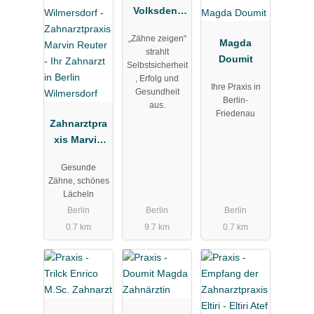
Volksdent
GmbH
„Zähne zeigen“
Magda
strahlt
Doumit
Selbstsicherheit
, Erfolg und
Ihre Praxis in
Gesundheit
Berlin-
aus.
Friedenau
Zahnarztpra
xis Marvin
Reuter - Ihr
Gesunde
Zahnarzt in
Zähne, schönes
Berlin
Lächeln
Wilmersdorf
Berlin
Berlin
Berlin
0.7 km
9.7 km
0.7 km