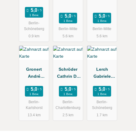
Kollegen
Zahnärztin
1 Bew.
1 Bew.
1 Bew.
Berlin-
Schöneberg
Berlin-Mitte
Berlin-Mitte
0.9 km
5.6 km
5.6 km
Gronert
Schröder
Lerch
André
Cathrin Dr.
Gabriele
Zahnarztpra
Zahnarztpra
Zahnärztin
xis
xis
1 Bew.
1 Bew.
1 Bew.
Berlin-
Berlin-
Berlin-
Karlshorst
Charlottenburg
Schöneberg
13.4 km
2.5 km
1.7 km