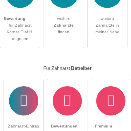
Die
Datenschutzerklärung
habe ich zur Kenntnis genommen.
Bewertung
weitere
weitere
öffentliche Frage stellen
Abbrechen
für Zahnarzt
Zahnärzte
Zahnärzte in
Körner Olaf H.
finden
meiner Nähe
Hinweis:
Bitte beachten Sie, öffentliche Fragen sind
für alle
abgeben
Besucher sichtbar
.
Klicken Sie hier um eine
individuelle Frage
an den
Zahnarzt-Eintrag zu stellen
.
Für Zahnarzt
Betreiber
Zahnarzt-Eintrag
Bewertungen
Premium