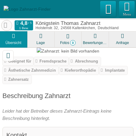
Menu
Königstein Thomas Zahnarzt
Holstenstr. 32
24568
Kaltenkirchen
Deutschland
1 Bew.
Übersicht
Lage
Fotos
Bewertungen
Anfrage
0
Geeignet für
Fremdsprache
Abrechnung
Ästhetische Zahnmedizin
Kieferorthopädie
Implantate
Zahnersatz
Beschreibung Zahnarzt
Leider hat der Betreiber dieses Zahnarzt-Eintrags keine
Beschreibung hinterlegt.
Kontakt