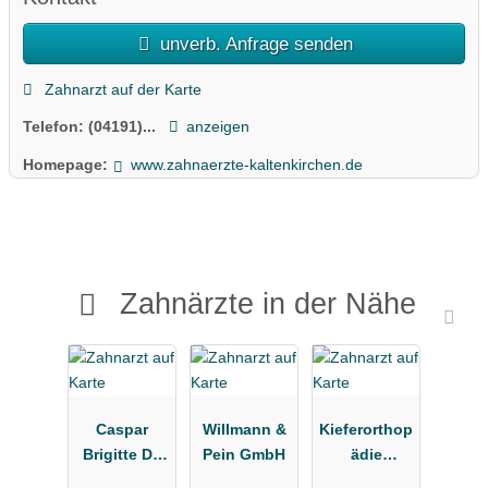
unverb. Anfrage senden
Zahnarzt auf der Karte
Telefon:
(04191)...
anzeigen
Homepage:
www.zahnaerzte-kaltenkirchen.de
Zahnärzte in der Nähe
Caspar
Willmann &
Kieferorthop
Brigitte Dr.
Pein GmbH
ädie
Praxis für
Waldörfer