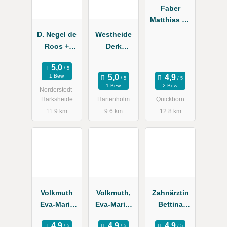
Faber
Matthias Dr.
med. dent.
D. Negel de
Westheide
Zahnarzt
Roos +
Derk
Partner
Zahnarzt
Zahnarzt
1 Bew.
1 Bew.
2 Bew.
Norderstedt-
Harksheide
Hartenholm
Quickborn
11.9 km
9.6 km
12.8 km
Volkmuth
Volkmuth,
Zahnärztin
Eva-Maria
Eva-Maria;
Bettina
Dr., Böhle
Böhle, Jörn
Broscheit