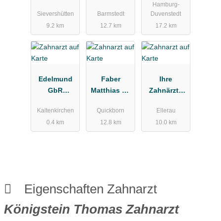
Hamburg-
Zahnheilkun
Sievershütten
Barmstedt
Duvenstedt
de
9.2 km
12.7 km
17.2 km
Edelmund
Faber
Ihre
GbR
Matthias Dr.
Zahnärzte
Zahnarzt*Za
med. dent.
Ellerau
Kaltenkirchen
Quickborn
Ellerau
hnärztliches
Zahnarzt
0.4 km
12.8 km
10.0 km
Versorgungs
zentrum
Eigenschaften Zahnarzt
Königstein Thomas Zahnarzt