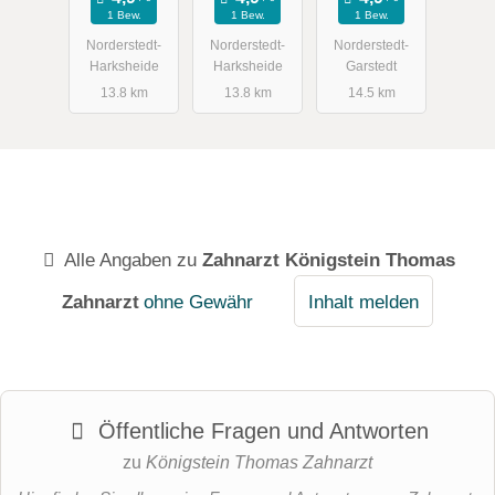
Jörn Dr.
Dres.
Zahnarzt
1 Bew.
1 Bew.
1 Bew.
Zahnärztlich
Norderstedt-
Norderstedt-
Norderstedt-
e
Harksheide
Harksheide
Garstedt
Gemeinscha
13.8 km
13.8 km
14.5 km
ftspraxis
Alle Angaben zu
Zahnarzt Königstein Thomas
Zahnarzt
ohne Gewähr
Inhalt melden
Öffentliche Fragen und Antworten
zu
Königstein Thomas Zahnarzt