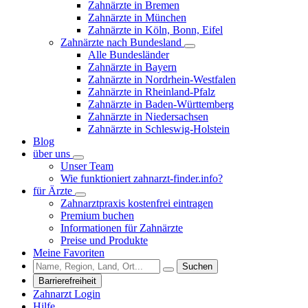
Zahnärzte in Bremen
Zahnärzte in München
Zahnärzte in Köln, Bonn, Eifel
Zahnärzte nach Bundesland
Alle Bundesländer
Zahnärzte in Bayern
Zahnärzte in Nordrhein-Westfalen
Zahnärzte in Rheinland-Pfalz
Zahnärzte in Baden-Württemberg
Zahnärzte in Niedersachsen
Zahnärzte in Schleswig-Holstein
Blog
über uns
Unser Team
Wie funktioniert zahnarzt-finder.info?
für Ärzte
Zahnarztpraxis kostenfrei eintragen
Premium buchen
Informationen für Zahnärzte
Preise und Produkte
Meine Favoriten
Suchen
Barrierefreiheit
Zahnarzt Login
Hilfe