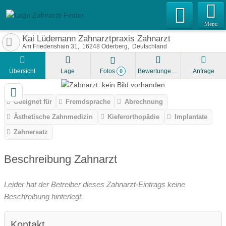
Menu
Kai Lüdemann Zahnarztpraxis Zahnarzt
Am Friedenshain 31
16248
Oderberg
Deutschland
Übersicht
Lage
Fotos
Bewertungen
Anfrage
0
Geeignet für
Fremdsprache
Abrechnung
Ästhetische Zahnmedizin
Kieferorthopädie
Implantate
Zahnersatz
Beschreibung Zahnarzt
Leider hat der Betreiber dieses Zahnarzt-Eintrags keine
Beschreibung hinterlegt.
Kontakt