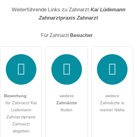
Name
Weiterführende Links zu Zahnarzt
Kai Lüdemann
Zahnarztpraxis Zahnarzt
E-Mail-Adresse (wird nicht veröffentlicht)
Für Zahnarzt
Besucher
Hiermit akzeptiere ich die
AGB
.
Die
Datenschutzerklärung
habe ich zur Kenntnis genommen.
öffentliche Frage stellen
Abbrechen
Bewertung
weitere
weitere
für Zahnarzt Kai
Zahnärzte
Zahnärzte in
Hinweis:
Bitte beachten Sie, öffentliche Fragen sind
für alle
Lüdemann
finden
meiner Nähe
Besucher sichtbar
.
Zahnarztpraxis
Klicken Sie hier um eine
individuelle Frage
an den
Zahnarzt
Zahnarzt-Eintrag zu stellen
.
abgeben