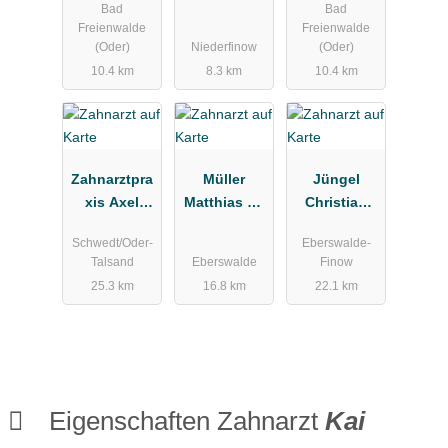
Bad
Bad
Zahnarzt
Fachzahnärz
Freienwalde
Freienwalde
und
tin für
(Oder)
Niederfinow
(Oder)
Oralchirurg
Kieferorthop
10.4 km
8.3 km
10.4 km
ädie, Will
Fabian
Zahnarztpra
Müller
Jüngel
xis Axel
Matthias Dr.
Christian
Haedicke
Zahnarztpra
Zahnarztpra
Schwedt/Oder-
Eberswalde-
Zahnarztpra
xis
xis
Talsand
Eberswalde
Finow
xis
25.3 km
16.8 km
22.1 km
Eigenschaften Zahnarzt
Kai