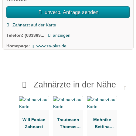
unverb. Anfrage senden
Zahnarzt auf der Karte
Telefon:
(033369...
anzeigen
Homepage:
www.za-plus.de
Zahnärzte in der Nähe
Will Fabian
Trautmann
Mohnike
Zahnarzt
Thomas
Bettina
Dr.med.dent.
Dipl.-Med.