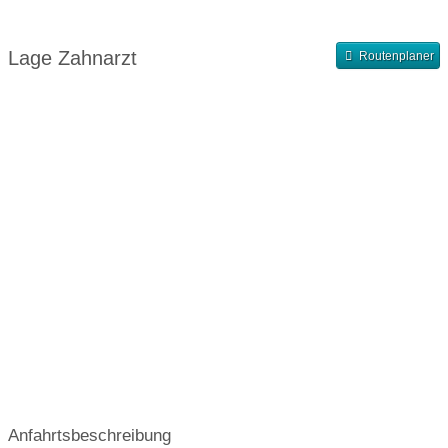
Abrechnung
Finanzierung
Abendsprechstunde
Samstagssprechstunde
Lage Zahnarzt
Routenplaner
Terminvergabe nach Vereinbarung
Anfahrtsbeschreibung