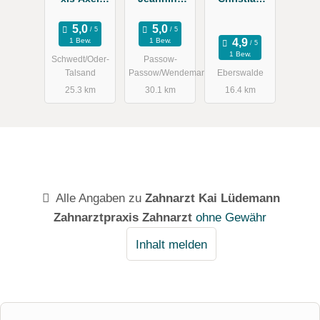
Haedicke
Zahnärztin
Zahnarzt
Zahnarztpra
1 Bew.
1 Bew.
xis
1 Bew.
Schwedt/Oder-
Passow-
Talsand
Passow/Wendemark
Eberswalde
25.3 km
30.1 km
16.4 km
Alle Angaben zu
Zahnarzt Kai Lüdemann
Zahnarztpraxis Zahnarzt
ohne Gewähr
Inhalt melden