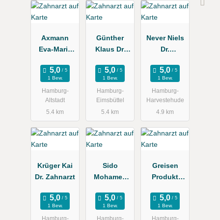
Axmann
Günther
Never Niels
Eva-Maria
Klaus Dr.
Dr.
Dr.
Zahnarztpra
Zahnarztpra
Zahnärztin
xis
xis
1 Bew.
1 Bew.
1 Bew.
Hamburg-
Hamburg-
Hamburg-
Altstadt
Eimsbüttel
Harvestehude
5.4 km
5.4 km
4.9 km
Krüger Kai
Sido
Greisen
Dr. Zahnarzt
Mohamed
Produkt
Dr., Doris
Service
1 Bew.
1 Bew.
1 Bew.
Hamburg-
Hamburg-
Hamburg-