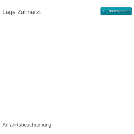
Abendsprechstunde
Samstagssprechstunde
Lage Zahnarzt
Routenplaner
Terminvergabe nach Vereinbarung
Anfahrtsbeschreibung