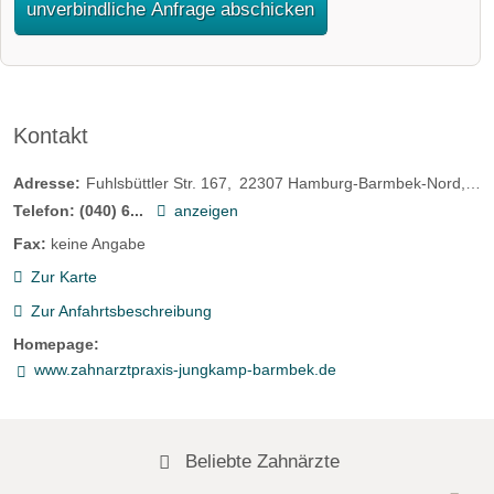
unverbindliche Anfrage abschicken
Kontakt
Adresse:
Fuhlsbüttler Str. 167
22307
Hamburg-Barmbek-Nord
De
Telefon:
(040) 6...
anzeigen
Fax:
keine Angabe
Zur Karte
Zur Anfahrtsbeschreibung
Homepage:
www.zahnarztpraxis-jungkamp-barmbek.de
Beliebte Zahnärzte