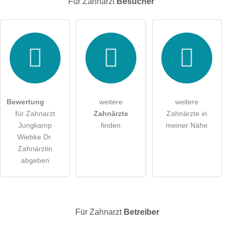
Für Zahnarzt
Besucher
Hiermit akzeptiere ich die
AGB
.
Die
Datenschutzerklärung
habe ich zur Kenntnis genommen.
öffentliche Frage stellen
Abbrechen
Bewertung
weitere
weitere
für Zahnarzt
Zahnärzte
Zahnärzte in
Hinweis:
Bitte beachten Sie, öffentliche Fragen sind
für alle
Jungkamp
finden
meiner Nähe
Besucher sichtbar
.
Wiebke Dr.
Klicken Sie hier um eine
individuelle Frage
an den
Zahnärztin
Zahnarzt-Eintrag zu stellen
.
abgeben
Für Zahnarzt
Betreiber