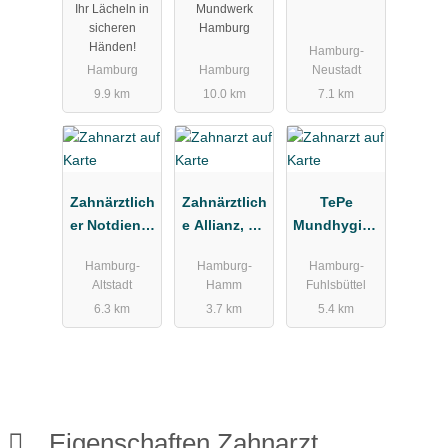
Ihr Lächeln in
Mundwerk
äde
sicheren
Hamburg
Händen!
Hamburg-
Hamburg
Hamburg
Neustadt
9.9 km
10.0 km
7.1 km
Zahnärztlich
Zahnärztlich
TePe
er Notdienst
e Allianz, Dr.
Mundhygien
Kassenzahn
Froelich &
eprodukte
Hamburg-
Hamburg-
Hamburg-
ärztliche
Partner
Vertriebs-
Altstadt
Hamm
Fuhlsbüttel
Vereinigung
GmbH
6.3 km
3.7 km
5.4 km
Hamburg
Zahnärztebe
darf
Eigenschaften Zahnarzt