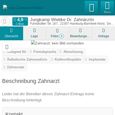
Menu
Jungkamp Wiebke Dr. Zahnärztin
Fuhlsbüttler Str. 167
22307
Hamburg-Barmbek-Nord
Deutschland
1 Bew.
Übersicht
Lage
Fotos
Bewertungen
Anfrage
0
Geeignet für
Fremdsprache
Abrechnung
Ästhetische Zahnmedizin
Kieferorthopädie
Implantate
Zahnersatz
Beschreibung Zahnarzt
Leider hat der Betreiber dieses Zahnarzt-Eintrags keine
Beschreibung hinterlegt.
Kontakt