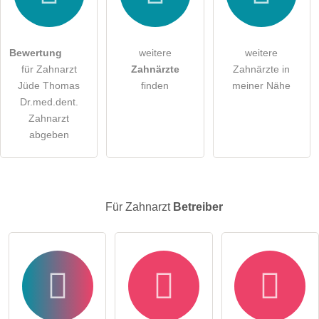
Die
Datenschutzerklärung
habe ich zur Kenntnis genommen.
öffentliche Frage stellen
Abbrechen
Bewertung
weitere
weitere
für Zahnarzt
Zahnärzte
Zahnärzte in
Hinweis:
Bitte beachten Sie, öffentliche Fragen sind
für alle
Jüde Thomas
finden
meiner Nähe
Besucher sichtbar
.
Dr.med.dent.
Klicken Sie hier um eine
individuelle Frage
an den
Zahnarzt
Zahnarzt-Eintrag zu stellen
.
abgeben
Für Zahnarzt
Betreiber