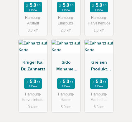
Zahnärztin
xis
xis
1 Bew.
1 Bew.
1 Bew.
Hamburg-
Hamburg-
Hamburg-
Altstadt
Eimsbüttel
Harvestehude
3.8 km
2.0 km
1.3 km
Krüger Kai
Sido
Greisen
Dr. Zahnarzt
Mohamed
Produkt
Dr., Doris
Service
1 Bew.
1 Bew.
1 Bew.
Hamburg-
Hamburg-
Hamburg-
Harvestehude
Hamm
Marienthal
0.4 km
5.9 km
6.3 km