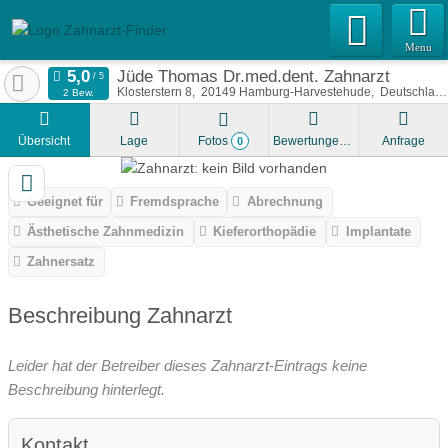
Menu
Jüde Thomas Dr.med.dent. Zahnarzt
Klosterstern 8
20149
Hamburg-Harvestehude
Deutschland
2 Bew.
Übersicht
Lage
Fotos
Bewertungen
Anfrage
0
Geeignet für
Fremdsprache
Abrechnung
Ästhetische Zahnmedizin
Kieferorthopädie
Implantate
Zahnersatz
Beschreibung Zahnarzt
Leider hat der Betreiber dieses Zahnarzt-Eintrags keine
Beschreibung hinterlegt.
Kontakt