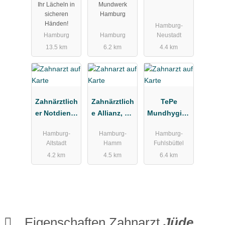
Ihr Lächeln in
Mundwerk
äde
sicheren
Hamburg
Händen!
Hamburg-
Hamburg
Hamburg
Neustadt
13.5 km
6.2 km
4.4 km
Zahnärztlich
Zahnärztlich
TePe
er Notdienst
e Allianz, Dr.
Mundhygien
Kassenzahn
Froelich &
eprodukte
Hamburg-
Hamburg-
Hamburg-
ärztliche
Partner
Vertriebs-
Altstadt
Hamm
Fuhlsbüttel
Vereinigung
GmbH
4.2 km
4.5 km
6.4 km
Hamburg
Zahnärztebe
darf
Eigenschaften Zahnarzt
Jüde