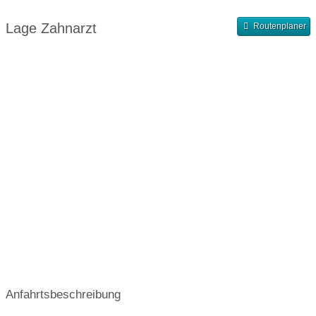
Abendsprechstunde
Samstagssprechstunde
Lage Zahnarzt
Routenplaner
Terminvergabe nach Vereinbarung
Anfahrtsbeschreibung