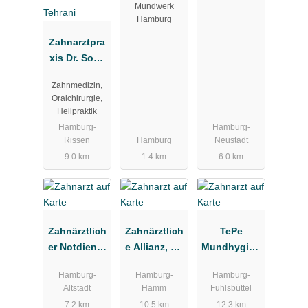
Mundwerk
Hamburg
Zahnarztpra
xis Dr. Soha
Tehrani
Zahnmedizin,
Oralchirurgie,
Heilpraktik
Hamburg-
Hamburg-
Rissen
Hamburg
Neustadt
9.0 km
1.4 km
6.0 km
Zahnärztlich
Zahnärztlich
TePe
er Notdienst
e Allianz, Dr.
Mundhygien
Kassenzahn
Froelich &
eprodukte
Hamburg-
Hamburg-
Hamburg-
ärztliche
Partner
Vertriebs-
Altstadt
Hamm
Fuhlsbüttel
Vereinigung
GmbH
7.2 km
10.5 km
12.3 km