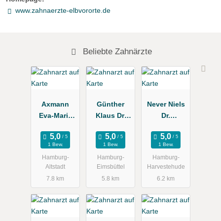
www.zahnaerzte-elbvororte.de
Beliebte Zahnärzte
Axmann
Günther
Never Niels
Eva-Maria
Klaus Dr.
Dr.
Dr.
Zahnarztpra
Zahnarztpra
Zahnärztin
xis
xis
1 Bew.
1 Bew.
1 Bew.
Hamburg-
Hamburg-
Hamburg-
Altstadt
Eimsbüttel
Harvestehude
7.8 km
5.8 km
6.2 km