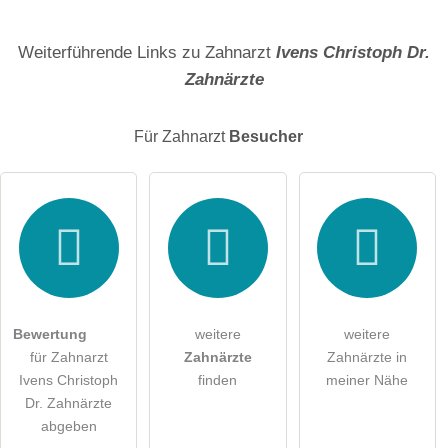
Name
Weiterführende Links zu Zahnarzt
Ivens Christoph Dr.
Zahnärzte
E-Mail-Adresse (wird nicht veröffentlicht)
Für Zahnarzt
Besucher
Hiermit akzeptiere ich die
AGB
.
Die
Datenschutzerklärung
habe ich zur Kenntnis genommen.
öffentliche Frage stellen
Abbrechen
Bewertung
weitere
weitere
für Zahnarzt
Zahnärzte
Zahnärzte in
Hinweis:
Bitte beachten Sie, öffentliche Fragen sind
für alle
Ivens Christoph
finden
meiner Nähe
Besucher sichtbar
.
Dr. Zahnärzte
Klicken Sie hier um eine
individuelle Frage
an den
abgeben
Zahnarzt-Eintrag zu stellen
.