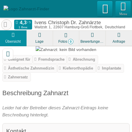
Menu
Ivens Christoph Dr. Zahnärzte
Waitzstr. 1
22607
Hamburg-Groß Flottbek
Deutschland
1 Bew.
Übersicht
Lage
Fotos
Bewertungen
Anfrage
0
Geeignet für
Fremdsprache
Abrechnung
Ästhetische Zahnmedizin
Kieferorthopädie
Implantate
Zahnersatz
Beschreibung Zahnarzt
Leider hat der Betreiber dieses Zahnarzt-Eintrags keine
Beschreibung hinterlegt.
Kontakt