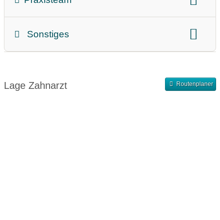
Zahnärztin
Zahnarzt
Sonstiges
Teammitglieder
Abrechnung
Finanzierung
Abendsprechstunde
Samstagssprechstunde
Lage Zahnarzt
Routenplaner
Terminvergabe nach Vereinbarung