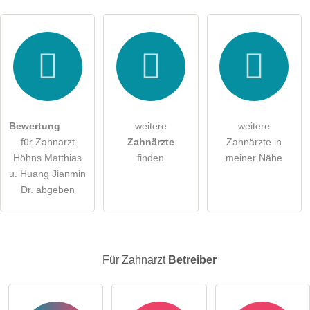
Hiermit akzeptiere ich die
AGB
.
Die
Datenschutzerklärung
habe ich zur Kenntnis genommen.
öffentliche Frage stellen
Abbrechen
Bewertung
weitere
weitere
für Zahnarzt
Zahnärzte
Zahnärzte in
Hinweis:
Bitte beachten Sie, öffentliche Fragen sind
für alle
Höhns Matthias
finden
meiner Nähe
Besucher sichtbar
.
u. Huang Jianmin
Klicken Sie hier um eine
individuelle Frage
an den
Dr. abgeben
Zahnarzt-Eintrag zu stellen
.
Für Zahnarzt
Betreiber