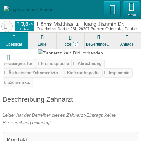
Menu
Höhns Matthias u. Huang Jianmin Dr.
Osterholzer Dorfstr. 26I
28307
Bremen-Osterholz
Deutschland
1 Bew.
Übersicht
Lage
Fotos
Bewertungen
Anfrage
0
Geeignet für
Fremdsprache
Abrechnung
Ästhetische Zahnmedizin
Kieferorthopädie
Implantate
Zahnersatz
Beschreibung Zahnarzt
Leider hat der Betreiber dieses Zahnarzt-Eintrags keine
Beschreibung hinterlegt.
Kontakt