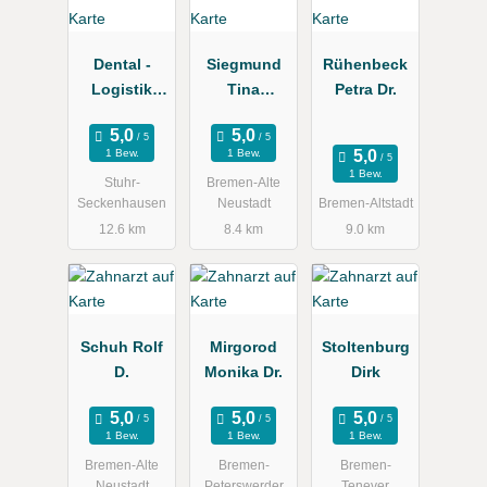
Dental -
Siegmund
Rühenbeck
Logistik
Tina
Petra Dr.
GmbH
Dr.med.dent.
1 Bew.
1 Bew.
1 Bew.
Stuhr-
Bremen-Alte
Seckenhausen
Neustadt
Bremen-Altstadt
12.6 km
8.4 km
9.0 km
Schuh Rolf
Mirgorod
Stoltenburg
D.
Monika Dr.
Dirk
1 Bew.
1 Bew.
1 Bew.
Bremen-Alte
Bremen-
Bremen-
Neustadt
Peterswerder
Tenever