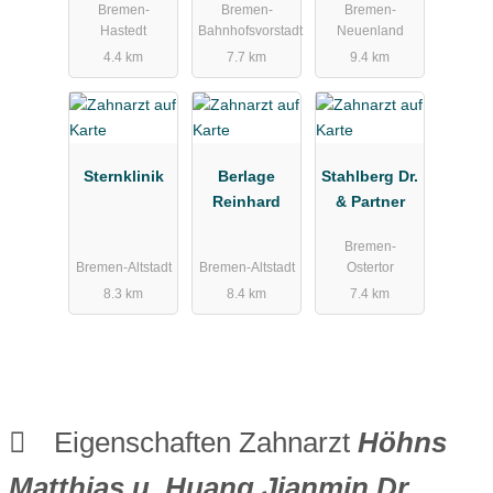
Bremen-
Bremen-
Bremen-
Master of
Bremen
Hastedt
Bahnhofsvorstadt
Neuenland
Oral
GmbH
4.4 km
7.7 km
9.4 km
Medicine in
Gesundheit
Implantolog
Nord
y (MOM)
Sternklinik
Berlage
Stahlberg Dr.
Reinhard
& Partner
Bremen-
Bremen-Altstadt
Bremen-Altstadt
Ostertor
8.3 km
8.4 km
7.4 km
Eigenschaften Zahnarzt
Höhns
Matthias u. Huang Jianmin Dr.