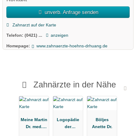
unverb. Anfrage senden
Zahnarzt auf der Karte
Telefon:
(0421) ...
anzeigen
Homepage:
www.zahnaerzte-hoehns-drhuang.de
Zahnärzte in der Nähe
Meine Martin
Logopädie
Böljes
Dr. med.
der
Anette Dr.
dent.,
Ambulanz