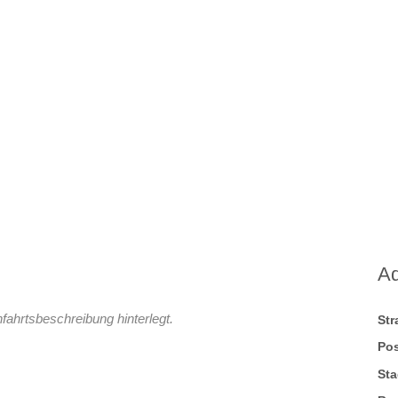
A
fahrtsbeschreibung hinterlegt.
St
Pos
Sta