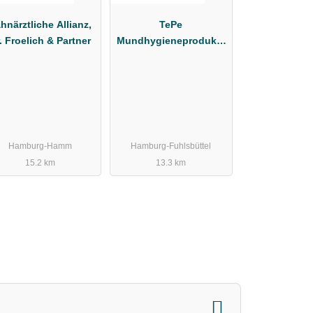
hnärztliche Allianz,
TePe
. Froelich & Partner
Mundhygieneprodukte
Vertriebs-GmbH
Zahnärztebedarf
Hamburg-Hamm
Hamburg-Fuhlsbüttel
15.2 km
13.3 km