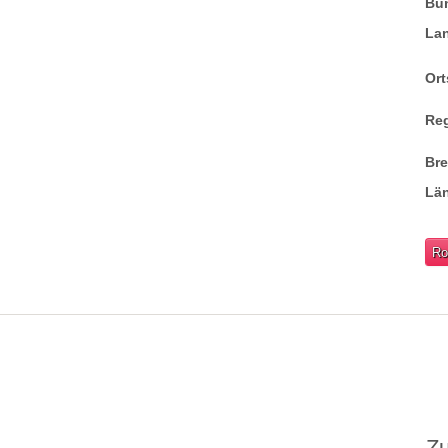
Bu
La
Ort
Re
Br
Lä
Ro
Z