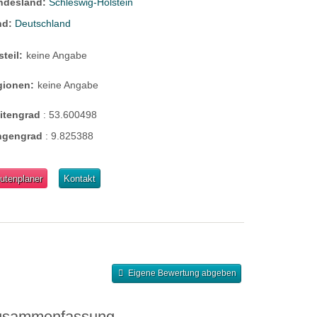
ndesland:
Schleswig-Holstein
nd:
Deutschland
steil:
keine Angabe
gionen:
keine Angabe
eitengrad
:
53.600498
ngengrad
:
9.825388
utenplaner
Kontakt
Eigene Bewertung abgeben
usammenfassung