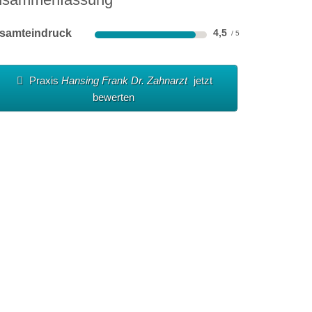
samteindruck
4,5
Praxis
Hansing Frank Dr. Zahnarzt
jetzt
bewerten