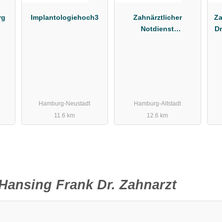
rg
Implantologiehoch3
Zahnärztlicher
Za
Notdienst
Dr
Kassenzahnärztliche
Vereinigung Hamburg
Hamburg-Neustadt
Hamburg-Altstadt
11.6 km
12.6 km
Hansing Frank Dr. Zahnarzt