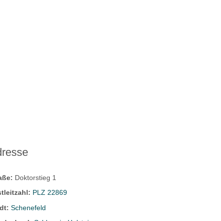
dresse
raße:
Doktorstieg 1
tleitzahl:
PLZ 22869
dt:
Schenefeld