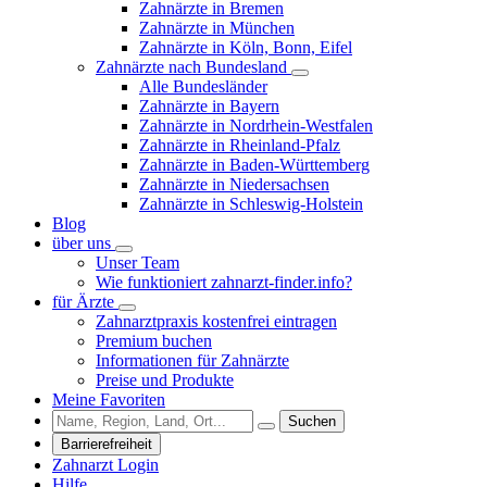
Zahnärzte in Bremen
Zahnärzte in München
Zahnärzte in Köln, Bonn, Eifel
Zahnärzte nach Bundesland
Alle Bundesländer
Zahnärzte in Bayern
Zahnärzte in Nordrhein-Westfalen
Zahnärzte in Rheinland-Pfalz
Zahnärzte in Baden-Württemberg
Zahnärzte in Niedersachsen
Zahnärzte in Schleswig-Holstein
Blog
über uns
Unser Team
Wie funktioniert zahnarzt-finder.info?
für Ärzte
Zahnarztpraxis kostenfrei eintragen
Premium buchen
Informationen für Zahnärzte
Preise und Produkte
Meine Favoriten
Suchen
Barrierefreiheit
Zahnarzt Login
Hilfe