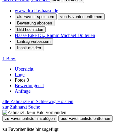
www.dr-eike-haase.de
als Favorit speichern
von Favoriten entfernen
Bewertung abgeben
Bild hochladen
Haase Eike Dr., Ramm Michael Dr. teilen
Eintrag verbessern
Inhalt melden
1 Bew.
Übersicht
Lage
Fotos
0
Bewertungen
1
Anfrage
alle Zahnärzte in Schleswig-Holstein
zur Zahnarzt Suche
zu Favoritenliste hinzufügen
aus Favoritenliste entfernen
zu Favoritenliste hinzugefügt