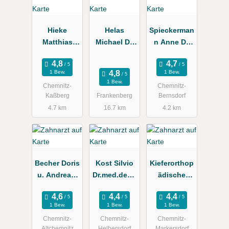
Hieke
Helas
Spieckerman
Matthias
Michael Dr.
n Anne Dr.
Dr.med.
med.
med.
Zahnarztpra
1 Bew.
1 Bew.
xis
1 Bew.
Chemnitz-
Chemnitz-
Kaßberg
Frankenberg
Bernsdorf
4.7 km
16.7 km
4.2 km
Becher Doris
Kost Silvio
Kieferorthop
u. Andreas,
Dr.med.dent.
ädische
Becher-
Zahnarzt
Praxis Nina
Zipplies
Enders
1 Bew.
1 Bew.
1 Bew.
Katja
Chemnitz-
Chemnitz-
Chemnitz-
Zahnarztpra
Altchemnitz
Helbersdorf
Markersdorf