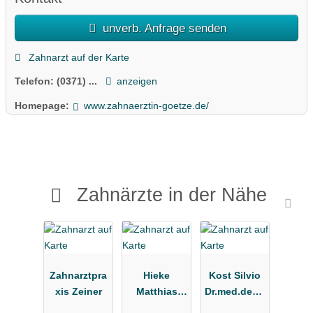
unverb. Anfrage senden
Zahnarzt auf der Karte
Telefon:
(0371) ...
anzeigen
Homepage:
www.zahnaerztin-goetze.de/
Zahnärzte in der Nähe
Zahnarztpra
Hieke
Kost Silvio
xis Zeiner
Matthias
Dr.med.dent.
Dr.med.
Zahnarzt