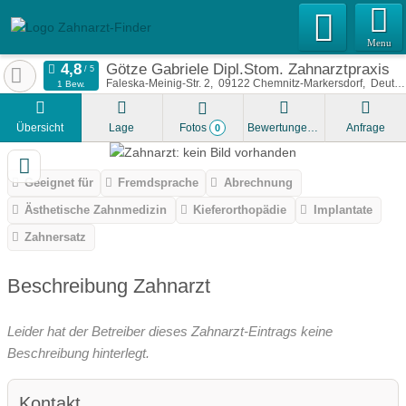
Menu
Götze Gabriele Dipl.Stom. Zahnarztpraxis
Faleska-Meinig-Str. 2
09122
Chemnitz-Markersdorf
Deutschland
1 Bew.
Übersicht
Lage
Fotos
Bewertungen
Anfrage
0
Geeignet für
Fremdsprache
Abrechnung
Ästhetische Zahnmedizin
Kieferorthopädie
Implantate
Zahnersatz
Beschreibung Zahnarzt
Leider hat der Betreiber dieses Zahnarzt-Eintrags keine
Beschreibung hinterlegt.
Kontakt