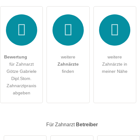
Hiermit akzeptiere ich die
AGB
.
Die
Datenschutzerklärung
habe ich zur Kenntnis genommen.
öffentliche Frage stellen
Abbrechen
Bewertung
weitere
weitere
für Zahnarzt
Zahnärzte
Zahnärzte in
Hinweis:
Bitte beachten Sie, öffentliche Fragen sind
für alle
Götze Gabriele
finden
meiner Nähe
Besucher sichtbar
.
Dipl.Stom.
Klicken Sie hier um eine
individuelle Frage
an den
Zahnarztpraxis
Zahnarzt-Eintrag zu stellen
.
abgeben
Für Zahnarzt
Betreiber