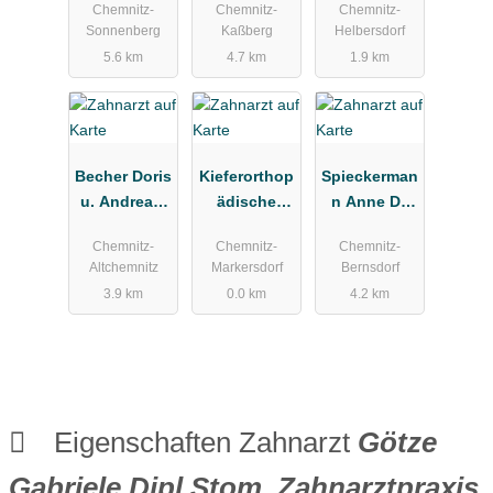
Chemnitz-
Chemnitz-
Chemnitz-
Zahnarztpra
Sonnenberg
Kaßberg
Helbersdorf
xis
5.6 km
4.7 km
1.9 km
Becher Doris
Kieferorthop
Spieckerman
u. Andreas,
ädische
n Anne Dr.
Becher-
Praxis Nina
med.
Chemnitz-
Chemnitz-
Chemnitz-
Zipplies
Enders
Altchemnitz
Markersdorf
Bernsdorf
Katja
3.9 km
0.0 km
4.2 km
Zahnarztpra
xis
Eigenschaften Zahnarzt
Götze
Gabriele Dipl.Stom. Zahnarztpraxis