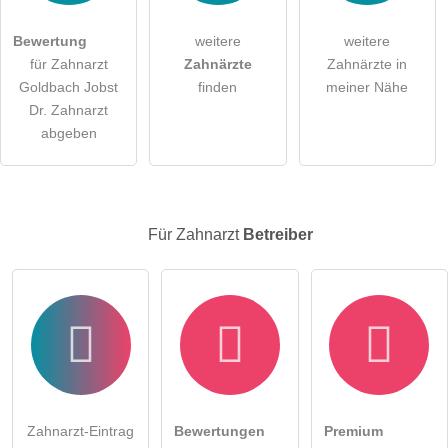
öffentliche Frage stellen
Abbrechen
Bewertung
weitere
weitere
für Zahnarzt
Zahnärzte
Zahnärzte in
Hinweis:
Bitte beachten Sie, öffentliche Fragen sind
für alle
Goldbach Jobst
finden
meiner Nähe
Besucher sichtbar
.
Dr. Zahnarzt
Klicken Sie hier um eine
individuelle Frage
an den
abgeben
Zahnarzt-Eintrag zu stellen
.
Für Zahnarzt
Betreiber
Zahnarzt-Eintrag
Bewertungen
Premium