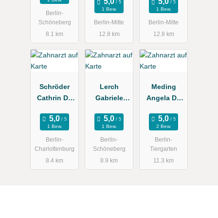
1 Bew.
1 Bew.
Berlin-
Schöneberg
Berlin-Mitte
Berlin-Mitte
8.1 km
12.8 km
12.8 km
Schröder
Lerch
Meding
Cathrin Dr.
Gabriele
Angela Dr.
Zahnarztpra
Zahnärztin
Zahnärztin
xis
1 Bew.
1 Bew.
2 Bew.
Berlin-
Berlin-
Berlin-
Charlottenburg
Schöneberg
Tiergarten
8.4 km
8.9 km
11.3 km