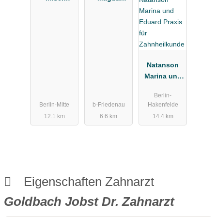
Zahnarzt
Zahnärztin
Natanson
Marina und
Eduard
Berlin-
Praxis für
Berlin-Mitte
b-Friedenau
Hakenfelde
Zahnheilkun
12.1 km
6.6 km
14.4 km
de
Eigenschaften Zahnarzt
Goldbach Jobst Dr. Zahnarzt