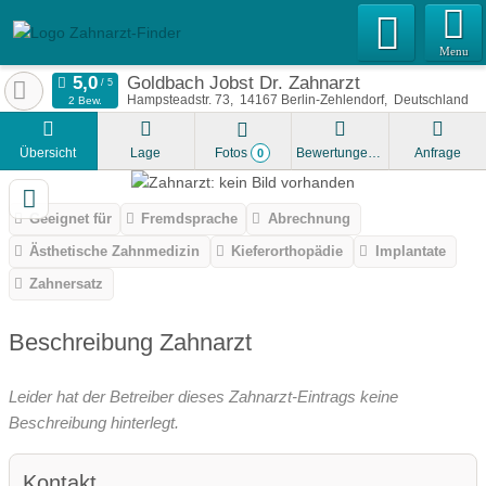
Menu
Goldbach Jobst Dr. Zahnarzt
Hampsteadstr. 73
14167
Berlin-Zehlendorf
Deutschland
2 Bew.
Übersicht
Lage
Fotos
Bewertungen
Anfrage
0
Geeignet für
Fremdsprache
Abrechnung
Ästhetische Zahnmedizin
Kieferorthopädie
Implantate
Zahnersatz
Beschreibung Zahnarzt
Leider hat der Betreiber dieses Zahnarzt-Eintrags keine
Beschreibung hinterlegt.
Kontakt