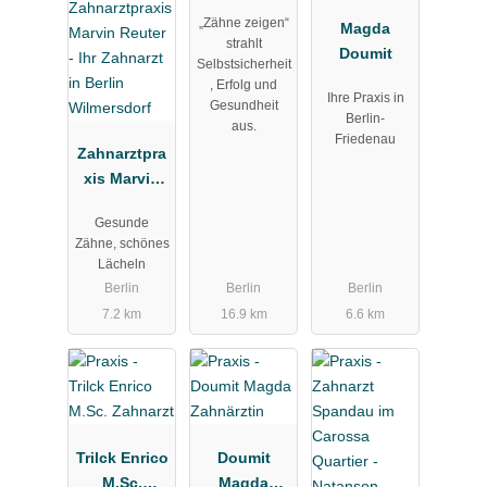
GmbH
„Zähne zeigen“
Magda
strahlt
Doumit
Selbstsicherheit
, Erfolg und
Ihre Praxis in
Gesundheit
Berlin-
aus.
Friedenau
Zahnarztpra
xis Marvin
Reuter - Ihr
Gesunde
Zahnarzt in
Zähne, schönes
Berlin
Lächeln
Wilmersdorf
Berlin
Berlin
Berlin
7.2 km
16.9 km
6.6 km
Trilck Enrico
Doumit
M.Sc.
Magda