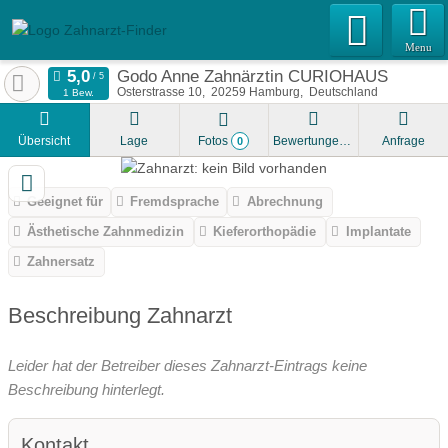
Menu
Godo Anne Zahnärztin CURIOHAUS
Osterstrasse 10
20259
Hamburg
Deutschland
1 Bew.
Übersicht
Lage
Fotos
Bewertungen
Anfrage
0
Geeignet für
Fremdsprache
Abrechnung
Ästhetische Zahnmedizin
Kieferorthopädie
Implantate
Zahnersatz
Beschreibung Zahnarzt
Leider hat der Betreiber dieses Zahnarzt-Eintrags keine
Beschreibung hinterlegt.
Kontakt