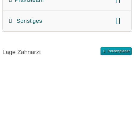
Zahnärztin
Zahnarzt
Sonstiges
Teammitglieder
Abrechnung
Finanzierung
Abendsprechstunde
Samstagssprechstunde
Lage Zahnarzt
Routenplaner
Terminvergabe nach Vereinbarung