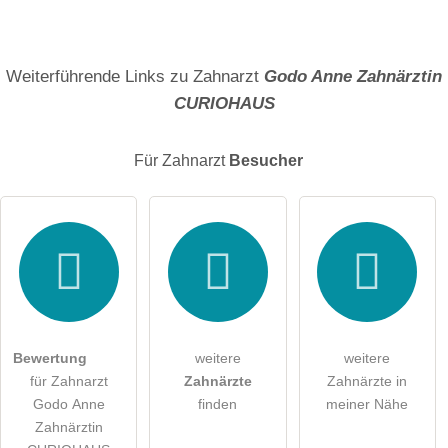
Name
Weiterführende Links zu Zahnarzt
Godo Anne Zahnärztin
CURIOHAUS
E-Mail-Adresse (wird nicht veröffentlicht)
Für Zahnarzt
Besucher
Hiermit akzeptiere ich die
AGB
.
Die
Datenschutzerklärung
habe ich zur Kenntnis genommen.
öffentliche Frage stellen
Abbrechen
Bewertung
weitere
weitere
für Zahnarzt
Zahnärzte
Zahnärzte in
Hinweis:
Bitte beachten Sie, öffentliche Fragen sind
für alle
Godo Anne
finden
meiner Nähe
Besucher sichtbar
.
Zahnärztin
Klicken Sie hier um eine
individuelle Frage
an den