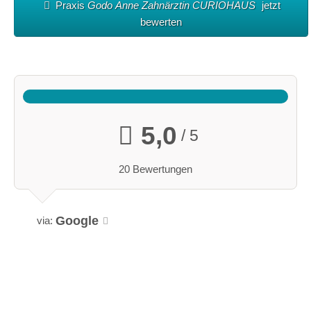
Praxis
Godo Anne Zahnärztin CURIOHAUS
jetzt
bewerten
5,0
/ 5
20 Bewertungen
Google
via: