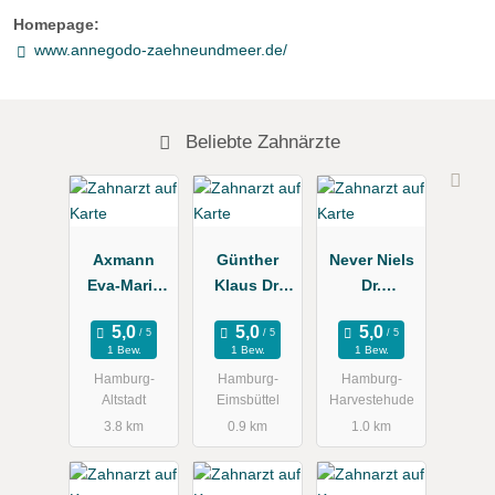
Homepage:
www.annegodo-zaehneundmeer.de/
Beliebte Zahnärzte
Axmann
Günther
Never Niels
Eva-Maria
Klaus Dr.
Dr.
Dr.
Zahnarztpra
Zahnarztpra
Zahnärztin
xis
xis
1 Bew.
1 Bew.
1 Bew.
Hamburg-
Hamburg-
Hamburg-
Altstadt
Eimsbüttel
Harvestehude
3.8 km
0.9 km
1.0 km