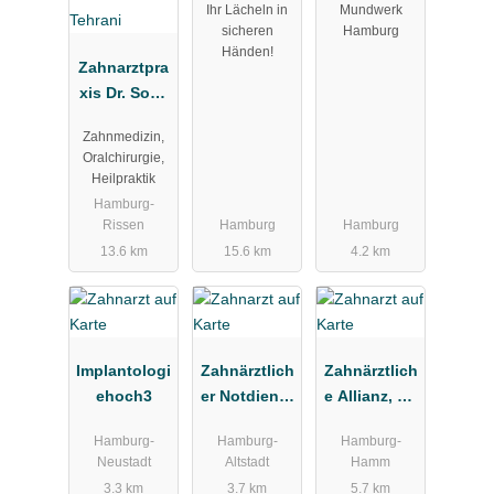
Ihr Lächeln in
Mundwerk
äde
sicheren
Hamburg
Händen!
Zahnarztpra
xis Dr. Soha
Tehrani
Zahnmedizin,
Oralchirurgie,
Heilpraktik
Hamburg-
Rissen
Hamburg
Hamburg
13.6 km
15.6 km
4.2 km
Implantologi
Zahnärztlich
Zahnärztlich
ehoch3
er Notdienst
e Allianz, Dr.
Kassenzahn
Froelich &
Hamburg-
Hamburg-
Hamburg-
ärztliche
Partner
Neustadt
Altstadt
Hamm
Vereinigung
3.3 km
3.7 km
5.7 km