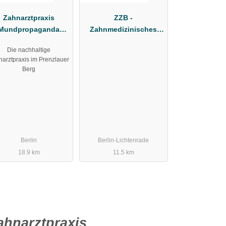
Zahnarztpraxis
ZZB -
Mundpropaganda
Zahnmedizinisches
Berlin
Zentrum Berlin
Die nachhaltige
narztpraxis im Prenzlauer
Berg
Berlin
Berlin-Lichtenrade
18.9 km
11.5 km
ahnarztpraxis