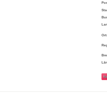
Pos
Sta
Bu
La
Ort
Re
Br
Lä
Ro