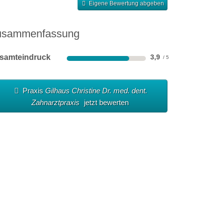
Eigene Bewertung abgeben
usammenfassung
samteindruck
3,9
Praxis
Gilhaus Christine Dr. med. dent.
Zahnarztpraxis
jetzt bewerten