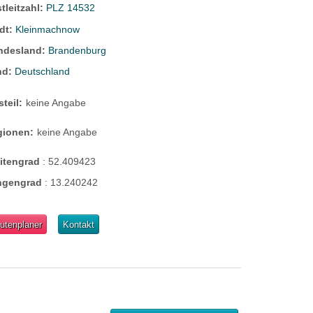
tleitzahl:
PLZ 14532
dt:
Kleinmachnow
ndesland:
Brandenburg
nd:
Deutschland
steil:
keine Angabe
gionen:
keine Angabe
eitengrad
:
52.409423
ngengrad
:
13.240242
utenplaner
Kontakt