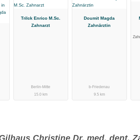
Trilck Enrico M.Sc.
Doumit Magda
Zahnarzt
Zahnärztin
Zah
Berlin-Mitte
b-Friedenau
15.0 km
9.5 km
Gilhaus Christine Dr. med. dent. Z