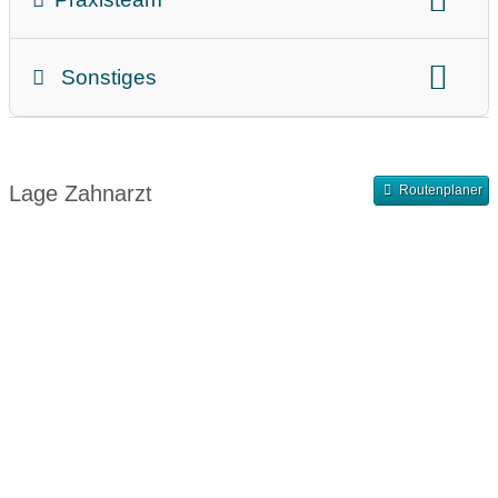
Zahnärztin
Zahnarzt
Sonstiges
Teammitglieder
Abrechnung
Finanzierung
Abendsprechstunde
Samstagssprechstunde
Lage Zahnarzt
Routenplaner
Terminvergabe nach Vereinbarung