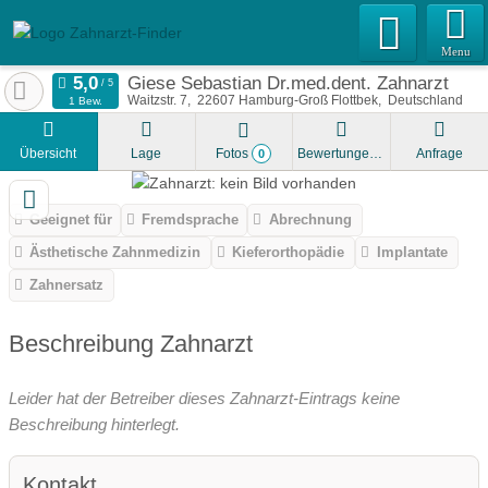
Menu
Giese Sebastian Dr.med.dent. Zahnarzt
Waitzstr. 7
22607
Hamburg-Groß Flottbek
Deutschland
1 Bew.
Übersicht
Lage
Fotos
Bewertungen
Anfrage
0
Geeignet für
Fremdsprache
Abrechnung
Ästhetische Zahnmedizin
Kieferorthopädie
Implantate
Zahnersatz
Beschreibung Zahnarzt
Leider hat der Betreiber dieses Zahnarzt-Eintrags keine
Beschreibung hinterlegt.
Kontakt