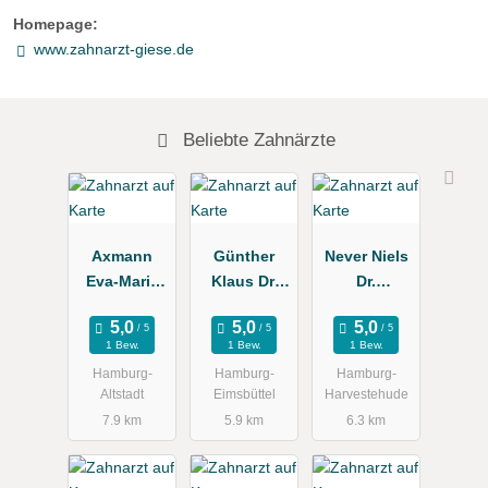
Homepage:
www.zahnarzt-giese.de
Beliebte Zahnärzte
Axmann
Günther
Never Niels
Eva-Maria
Klaus Dr.
Dr.
Dr.
Zahnarztpra
Zahnarztpra
Zahnärztin
xis
xis
1 Bew.
1 Bew.
1 Bew.
Hamburg-
Hamburg-
Hamburg-
Altstadt
Eimsbüttel
Harvestehude
7.9 km
5.9 km
6.3 km