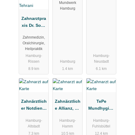
Mundwerk
Hamburg
Zahnarztpra
xis Dr. Soha
Tehrani
Zahnmedizin,
Oralchirurgie,
Heilpraktik
Hamburg-
Hamburg-
Rissen
Hamburg
Neustadt
8.9 km
1.4 km
6.1 km
Zahnärztlich
Zahnärztlich
TePe
er Notdienst
e Allianz, Dr.
Mundhygien
Kassenzahn
Froelich &
eprodukte
Hamburg-
Hamburg-
Hamburg-
ärztliche
Partner
Vertriebs-
Altstadt
Hamm
Fuhlsbüttel
Vereinigung
GmbH
7.3 km
10.5 km
12.4 km