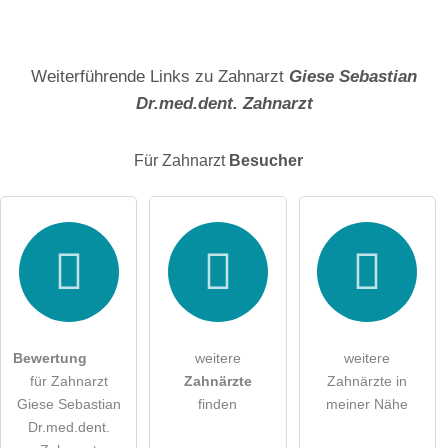
Name
Weiterführende Links zu Zahnarzt
Giese Sebastian
Dr.med.dent. Zahnarzt
E-Mail-Adresse (wird nicht veröffentlicht)
Für Zahnarzt
Besucher
Hiermit akzeptiere ich die
AGB
.
Die
Datenschutzerklärung
habe ich zur Kenntnis genommen.
öffentliche Frage stellen
Abbrechen
Bewertung
weitere
weitere
für Zahnarzt
Zahnärzte
Zahnärzte in
Hinweis:
Bitte beachten Sie, öffentliche Fragen sind
für alle
Giese Sebastian
finden
meiner Nähe
Besucher sichtbar
.
Dr.med.dent.
Klicken Sie hier um eine
individuelle Frage
an den