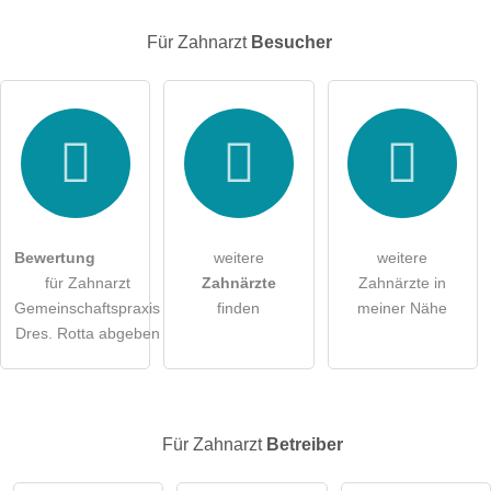
E-Mail-Adresse (wird nicht veröffentlicht)
Für Zahnarzt
Besucher
Hiermit akzeptiere ich die
AGB
.
Die
Datenschutzerklärung
habe ich zur Kenntnis genommen.
öffentliche Frage stellen
Abbrechen
Bewertung
weitere
weitere
für Zahnarzt
Zahnärzte
Zahnärzte in
Hinweis:
Bitte beachten Sie, öffentliche Fragen sind
für alle
Gemeinschaftspraxis
finden
meiner Nähe
Besucher sichtbar
.
Dres. Rotta abgeben
Klicken Sie hier um eine
individuelle Frage
an den
Zahnarzt-Eintrag zu stellen
.
Für Zahnarzt
Betreiber