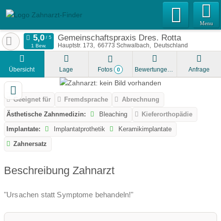
Menu
Gemeinschaftspraxis Dres. Rotta
Hauptstr. 173
66773
Schwalbach
Deutschland
1 Bew.
Übersicht
Lage
Fotos
Bewertungen
Anfrage
0
Geeignet für
Fremdsprache
Abrechnung
Ästhetische Zahnmedizin:
Bleaching
Kieferorthopädie
Implantate:
Implantatprothetik
Keramikimplantate
Zahnersatz
Beschreibung Zahnarzt
"Ursachen statt Symptome behandeln!"