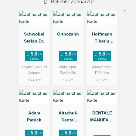
Beliebte Zahnärzte
Schwöbel
Orthozahn
Hoffmann
Stefan Dr.
Tiberiu
Dr.med.dent.
1 Bew.
1 Bew.
1 Bew.
Saarbrücken-St
Völklingen-
Wadgassen-
Johann
Stadtmitte
Differten
16.4 km
6.7 km
7.3 km
Adam
Altschul-
DENTALE
Patrick
Dental
MANUFAKT
GmbH
UR GMBH,
Fachlabor