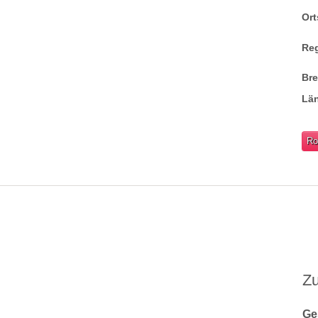
Ort
Re
Br
Lä
Ro
Z
Ge