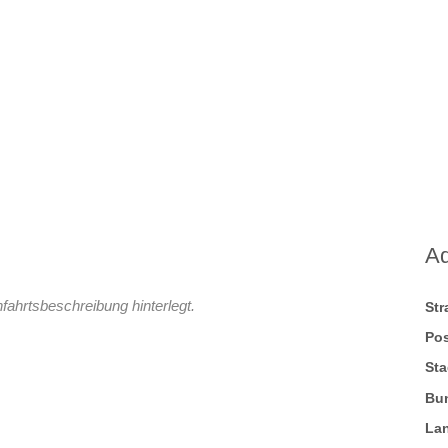
A
fahrtsbeschreibung hinterlegt.
St
Pos
Sta
Bu
La