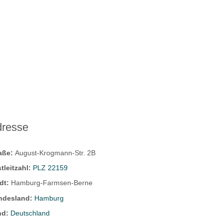
dresse
raße:
August-Krogmann-Str. 2B
tleitzahl:
PLZ 22159
dt:
Hamburg-Farmsen-Berne
ndesland:
Hamburg
nd:
Deutschland