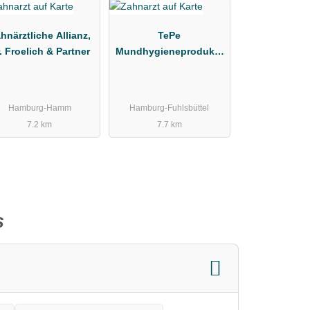
hnärztliche Allianz,
TePe
. Froelich & Partner
Mundhygieneprodukte
Vertriebs-GmbH
Zahnärztebedarf
Hamburg-Hamm
Hamburg-Fuhlsbüttel
7.2 km
7.7 km
s