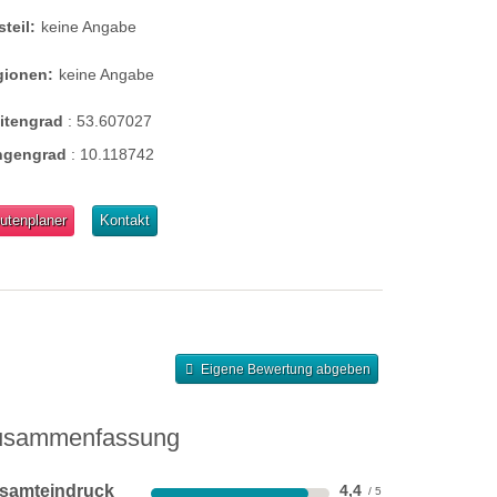
steil:
keine Angabe
gionen:
keine Angabe
eitengrad
:
53.607027
ngengrad
:
10.118742
utenplaner
Kontakt
Eigene Bewertung abgeben
usammenfassung
samteindruck
4,4