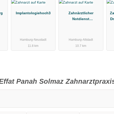
rg
Implantologiehoch3
Zahnärztlicher
Za
Notdienst
Dr
Kassenzahnärztliche
Vereinigung Hamburg
Hamburg-Neustadt
Hamburg-Altstadt
11.8 km
10.7 km
Effat Panah Solmaz Zahnarztpraxi