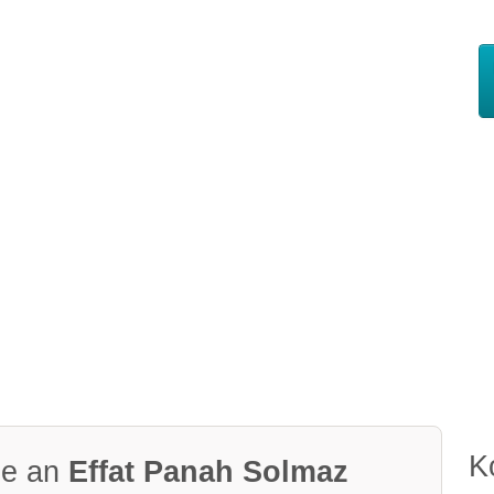
K
ge an
Effat Panah Solmaz