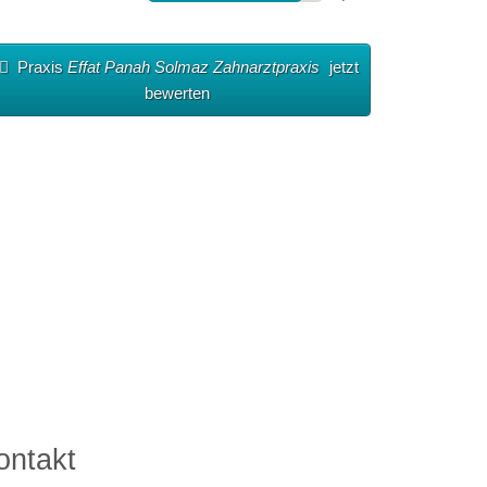
Praxis
Effat Panah Solmaz Zahnarztpraxis
jetzt
bewerten
ontakt