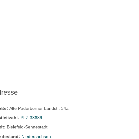
dresse
raße:
Alte Paderborner Landstr. 34a
tleitzahl:
PLZ 33689
dt:
Bielefeld-Sennestadt
ndesland:
Niedersachsen