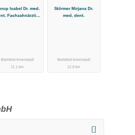
erup Isabel Dr. med.
Störmer Mirjana Dr.
nt. Fachzahnärztin
med. dent.
ür Kieferorthopädie
Bielefeld-Innenstadt
Bielefeld-Innenstadt
11.1 km
12.9 km
mbH