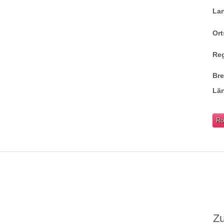
La
Ort
Re
Br
Lä
Ro
Z