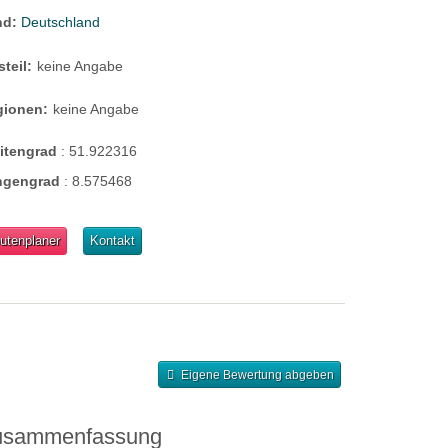
nd:
Deutschland
steil:
keine Angabe
gionen:
keine Angabe
eitengrad
:
51.922316
ngengrad
:
8.575468
utenplaner
Kontakt
Eigene Bewertung abgeben
usammenfassung