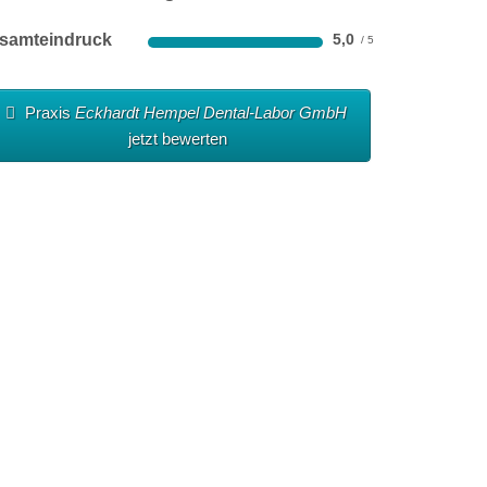
samteindruck
5,0
Praxis
Eckhardt Hempel Dental-Labor GmbH
jetzt bewerten