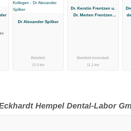
Dr. Kerstin Frentzen u.
Dr
nder
Dr. Merten Frentzen
de
Dr Alexander Spilker
Fachzahnärztin für
f
Kieferorthopädie,
cke
Fachzahnarzt für
Kieferorthopädie
Bielefeld
Bielefeld-Innenstadt
15.0 km
11.1 km
Eckhardt Hempel Dental-Labor G