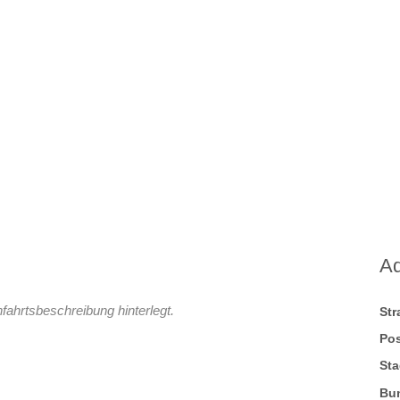
A
fahrtsbeschreibung hinterlegt.
St
Pos
Sta
Bu