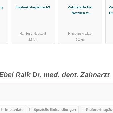
rg
Implantologiehoch3
Zahnärztlicher
Za
Notdienst
Dr
Kassenzahnärztliche
Vereinigung Hamburg
Hamburg-Neustadt
Hamburg-Altstadt
2.3 km
2.2 km
Ebel Raik Dr. med. dent. Zahnarzt
Implantate
Spezielle Behandlungen
Kieferorthopäd