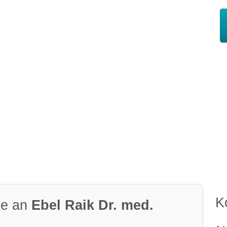
K
ge an
Ebel Raik Dr. med.