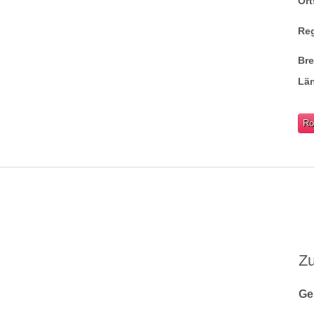
Ort
Re
Br
Lä
Ro
Z
Ge