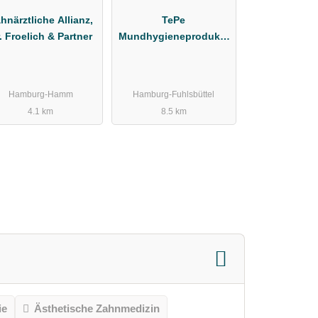
hnärztliche Allianz,
TePe
. Froelich & Partner
Mundhygieneprodukte
Vertriebs-GmbH
Zahnärztebedarf
Hamburg-Hamm
Hamburg-Fuhlsbüttel
4.1 km
8.5 km
ie
Ästhetische Zahnmedizin