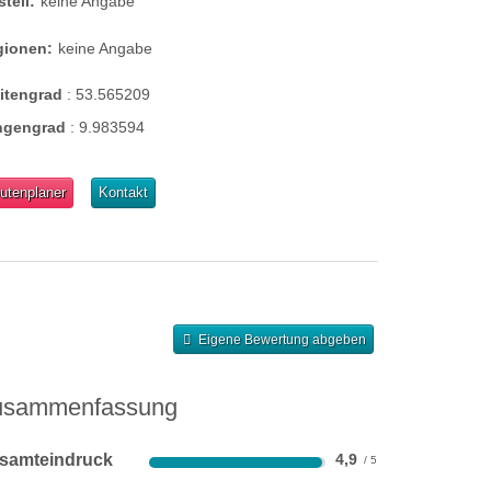
steil:
keine Angabe
gionen:
keine Angabe
eitengrad
:
53.565209
ngengrad
:
9.983594
utenplaner
Kontakt
Eigene Bewertung abgeben
usammenfassung
samteindruck
4,9