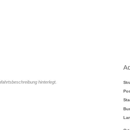
A
fahrtsbeschreibung hinterlegt.
St
Pos
Sta
Bu
La