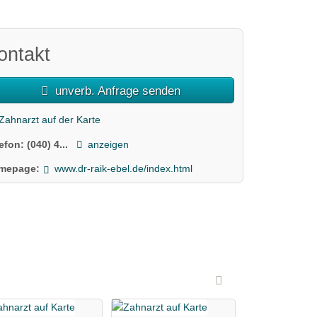
ontakt
unverb. Anfrage senden
Zahnarzt auf der Karte
lefon:
(040) 4...
anzeigen
mepage:
www.dr-raik-ebel.de/index.html