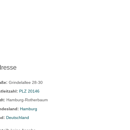
dresse
raße:
Grindelallee 28-30
tleitzahl:
PLZ 20146
dt:
Hamburg-Rotherbaum
ndesland:
Hamburg
nd:
Deutschland