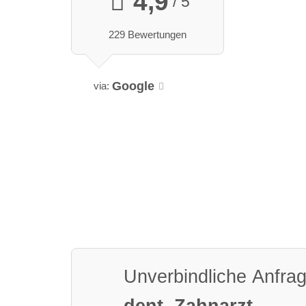
4,9
/ 5
229 Bewertungen
Google
via:
Unverbindliche Anfra
dent. Zahnarzt