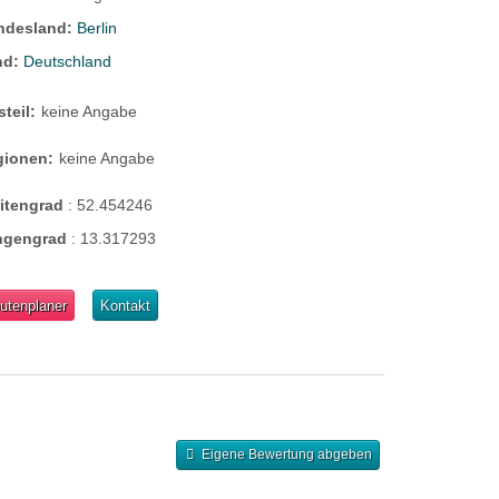
ndesland:
Berlin
nd:
Deutschland
steil:
keine Angabe
gionen:
keine Angabe
eitengrad
:
52.454246
ngengrad
:
13.317293
utenplaner
Kontakt
Eigene Bewertung abgeben