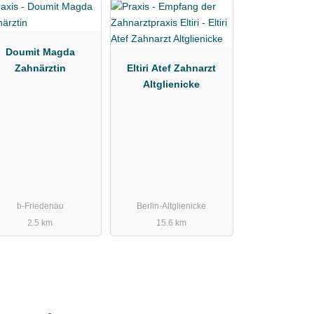
Doumit Magda
Zahnärztin
Eltiri Atef Zahnarzt
Altglienicke
b-Friedenau
Berlin-Altglienicke
2.5 km
15.6 km