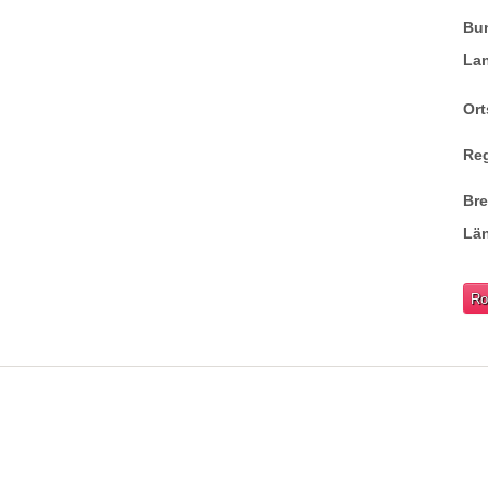
Bu
La
Ort
Re
Br
Lä
Ro