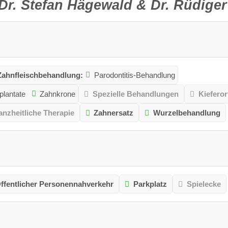
Dr. Stefan Hägewald & Dr. Rüdige
Zahnfleischbehandlung:
Parodontitis-Behandlung
lantate
Zahnkrone
Spezielle Behandlungen
Kiefero
nzheitliche Therapie
Zahnersatz
Wurzelbehandlung
ffentlicher Personennahverkehr
Parkplatz
Spielecke