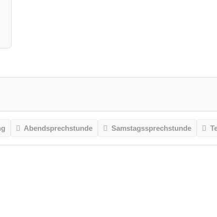
ng
Abendsprechstunde
Samstagssprechstunde
T