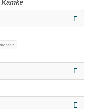
r Kamke
rthopädie