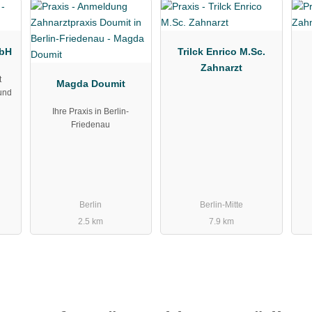
mbH
Trilck Enrico M.Sc.
Zahnarzt
t
Magda Doumit
 und
Ihre Praxis in Berlin-
Friedenau
Berlin
Berlin-Mitte
2.5 km
7.9 km