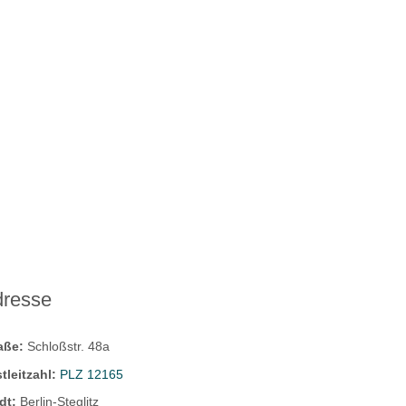
dresse
raße:
Schloßstr. 48a
tleitzahl:
PLZ 12165
dt:
Berlin-Steglitz