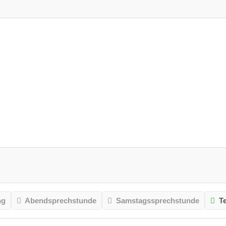
ng
Abendsprechstunde
Samstagssprechstunde
T