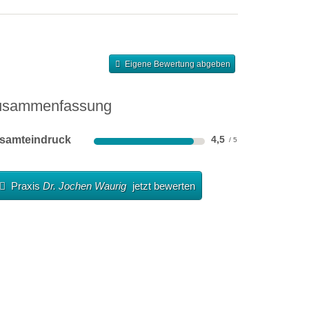
Eigene Bewertung abgeben
usammenfassung
samteindruck
4,5
Praxis
Dr. Jochen Waurig
jetzt bewerten