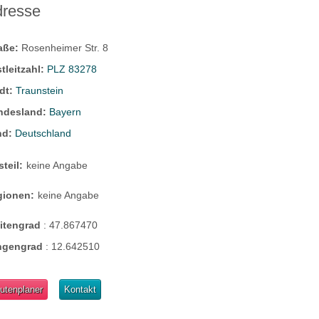
dresse
raße:
Rosenheimer Str. 8
tleitzahl:
PLZ 83278
dt:
Traunstein
ndesland:
Bayern
nd:
Deutschland
steil:
keine Angabe
gionen:
keine Angabe
eitengrad
:
47.867470
ngengrad
:
12.642510
utenplaner
Kontakt