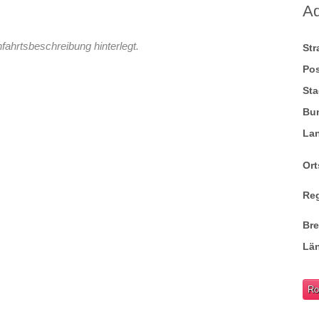
A
fahrtsbeschreibung hinterlegt.
St
Pos
Sta
Bu
La
Ort
Re
Br
Lä
Ro