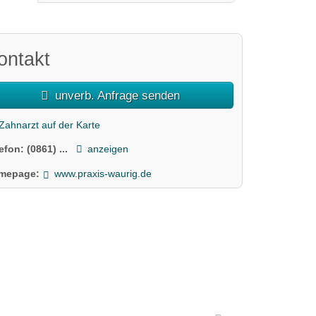
ontakt
unverb. Anfrage senden
Zahnarzt auf der Karte
lefon:
(0861) ...
anzeigen
mepage:
www.praxis-waurig.de