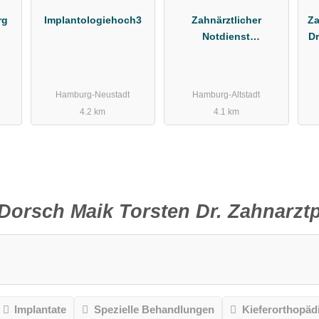
rg
Implantologiehoch3
Zahnärztlicher
Za
Notdienst
Dr
Kassenzahnärztliche
Vereinigung Hamburg
Hamburg-Neustadt
Hamburg-Altstadt
4.2 km
4.1 km
Dorsch Maik Torsten Dr. Zahnarztp
Implantate
Spezielle Behandlungen
Kieferorthopäd