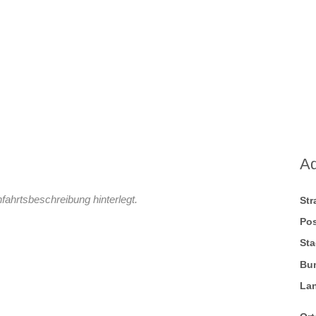
A
fahrtsbeschreibung hinterlegt.
St
Pos
Sta
Bu
La