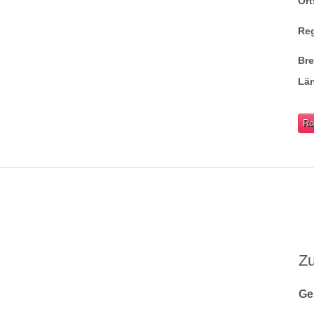
Ort
Re
Br
Lä
Ro
Z
Ge