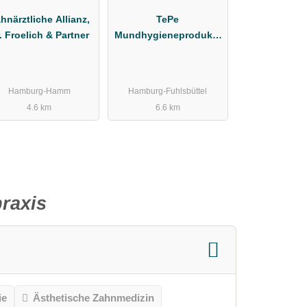
hnärztliche Allianz,
TePe
. Froelich & Partner
Mundhygieneprodukte
Vertriebs-GmbH
Zahnärztebedarf
Hamburg-Hamm
Hamburg-Fuhlsbüttel
4.6 km
6.6 km
raxis
ie
Ästhetische Zahnmedizin