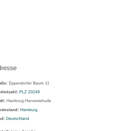
dresse
raße:
Eppendorfer Baum 11
tleitzahl:
PLZ 20249
dt:
Hamburg-Harvestehude
ndesland:
Hamburg
nd:
Deutschland