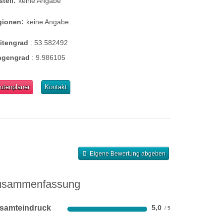
steil:
keine Angabe
gionen:
keine Angabe
eitengrad
:
53.582492
ngengrad
:
9.986105
utenplaner
Kontakt
Eigene Bewertung abgeben
usammenfassung
samteindruck
5,0