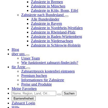
Zahnärzte in Bremen
Zahnärzte in München
Zahnärzte in Köln, Bonn, Eifel
Zahnärzte nach Bundesland
Alle Bundesländer
Zahnärzte in Bayern
Zahnärzte in Nordrhein-Westfalen
Zahnärzte in Rheinland-Pfalz
Zahnärzte in Baden-Württemberg
Zahnärzte in Niedersachsen
Zahnärzte in Schleswig-Holstein
Blog
über uns
Unser Team
Wie funktioniert zahnarzt-finder.info?
für Ärzte
Zahnarztpraxis kostenfrei eintragen
Premium buchen
Informationen für Zahnärzte
Preise und Produkte
Meine Favoriten
Suchen
Barrierefreiheit
Zahnarzt Login
Hilfe