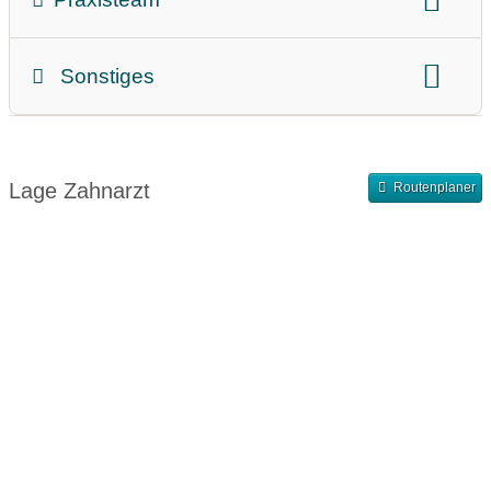
Zahnärztin
Zahnarzt
Sonstiges
Teammitglieder
Abrechnung
Finanzierung
Abendsprechstunde
Samstagssprechstunde
Lage Zahnarzt
Routenplaner
Terminvergabe nach Vereinbarung