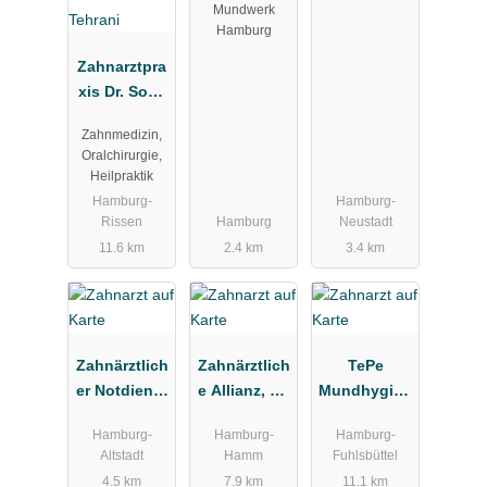
Mundwerk
Hamburg
Zahnarztpra
xis Dr. Soha
Tehrani
Zahnmedizin,
Oralchirurgie,
Heilpraktik
Hamburg-
Hamburg-
Rissen
Hamburg
Neustadt
11.6 km
2.4 km
3.4 km
Zahnärztlich
Zahnärztlich
TePe
er Notdienst
e Allianz, Dr.
Mundhygien
Kassenzahn
Froelich &
eprodukte
Hamburg-
Hamburg-
Hamburg-
ärztliche
Partner
Vertriebs-
Altstadt
Hamm
Fuhlsbüttel
Vereinigung
GmbH
4.5 km
7.9 km
11.1 km