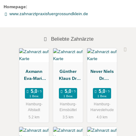
Homepage:
www.zahnarztpraxisfuergrossundklein.de
Beliebte Zahnärzte
Axmann
Günther
Never Niels
Eva-Maria
Klaus Dr.
Dr.
Dr.
Zahnarztpra
Zahnarztpra
Zahnärztin
xis
xis
1 Bew.
1 Bew.
1 Bew.
Hamburg-
Hamburg-
Hamburg-
Altstadt
Eimsbüttel
Harvestehude
5.2 km
3.5 km
4.0 km