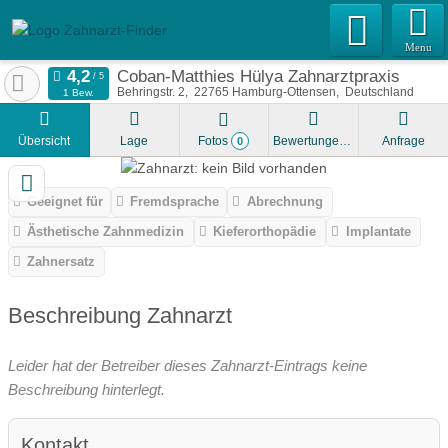
Menu
Coban-Matthies Hülya Zahnarztpraxis
Behringstr. 2
22765
Hamburg-Ottensen
Deutschland
1 Bew.
Übersicht
Lage
Fotos
Bewertungen
Anfrage
0
Geeignet für
Fremdsprache
Abrechnung
Ästhetische Zahnmedizin
Kieferorthopädie
Implantate
Zahnersatz
Beschreibung Zahnarzt
Leider hat der Betreiber dieses Zahnarzt-Eintrags keine
Beschreibung hinterlegt.
Kontakt