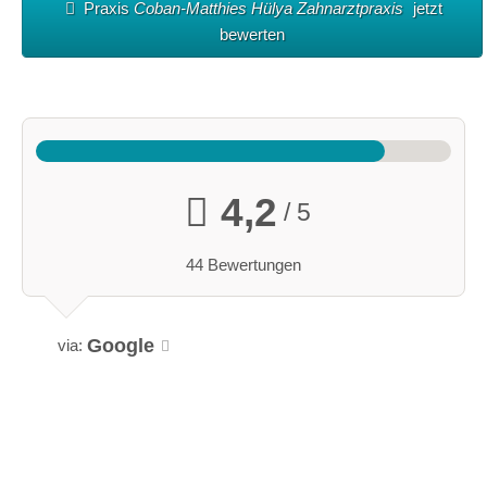
Praxis
Coban-Matthies Hülya Zahnarztpraxis
jetzt
bewerten
4,2
/ 5
44 Bewertungen
Google
via: