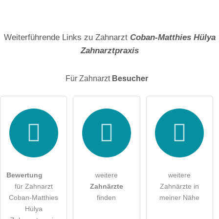
Name
Weiterführende Links zu Zahnarzt
Coban-Matthies Hülya
Zahnarztpraxis
E-Mail-Adresse (wird nicht veröffentlicht)
Für Zahnarzt
Besucher
Hiermit akzeptiere ich die
AGB
.
Die
Datenschutzerklärung
habe ich zur Kenntnis genommen.
öffentliche Frage stellen
Abbrechen
Bewertung
weitere
weitere
für Zahnarzt
Zahnärzte
Zahnärzte in
Hinweis:
Bitte beachten Sie, öffentliche Fragen sind
für alle
Coban-Matthies
finden
meiner Nähe
Besucher sichtbar
.
Hülya
Klicken Sie hier um eine
individuelle Frage
an den