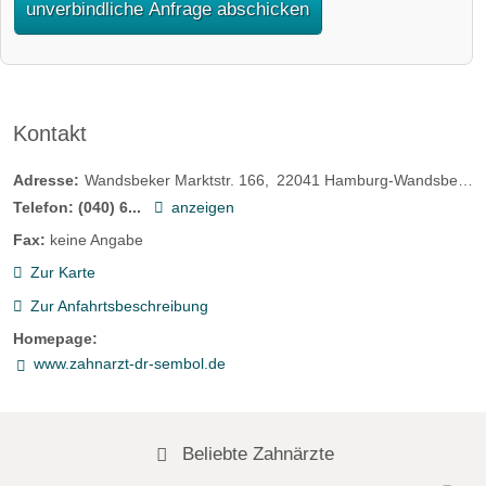
unverbindliche Anfrage abschicken
Kontakt
Adresse:
Wandsbeker Marktstr. 166
22041
Hamburg-Wandsbek
D
Telefon:
(040) 6...
anzeigen
Fax:
keine Angabe
Zur Karte
Zur Anfahrtsbeschreibung
Homepage:
www.zahnarzt-dr-sembol.de
Beliebte Zahnärzte