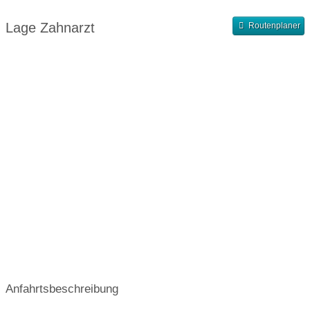
Abendsprechstunde
Samstagssprechstunde
Lage Zahnarzt
Routenplaner
Terminvergabe nach Vereinbarung
Anfahrtsbeschreibung