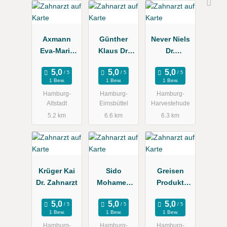
Axmann
Günther
Never Niels
Eva-Maria
Klaus Dr.
Dr.
Dr.
Zahnarztpra
Zahnarztpra
Zahnärztin
xis
xis
1 Bew.
1 Bew.
1 Bew.
Hamburg-
Hamburg-
Hamburg-
Altstadt
Eimsbüttel
Harvestehude
5.2 km
6.6 km
6.3 km
Krüger Kai
Sido
Greisen
Dr. Zahnarzt
Mohamed
Produkt
Dr., Doris
Service
1 Bew.
1 Bew.
1 Bew.
Hamburg-
Hamburg-
Hamburg-