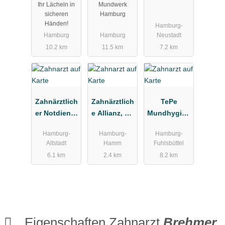
Ihr Lächeln in
Mundwerk
äde
sicheren
Hamburg
Händen!
Hamburg-
Hamburg
Hamburg
Neustadt
10.2 km
11.5 km
7.2 km
Zahnärztlich
Zahnärztlich
TePe
er Notdienst
e Allianz, Dr.
Mundhygien
Kassenzahn
Froelich &
eprodukte
Hamburg-
Hamburg-
Hamburg-
ärztliche
Partner
Vertriebs-
Altstadt
Hamm
Fuhlsbüttel
Vereinigung
GmbH
6.1 km
2.4 km
8.2 km
Hamburg
Zahnärztebe
darf
Eigenschaften Zahnarzt
Brehmer