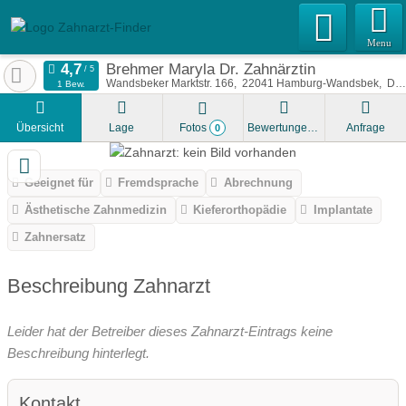
Menu
Brehmer Maryla Dr. Zahnärztin
Wandsbeker Marktstr. 166
22041
Hamburg-Wandsbek
Deutschland
1 Bew.
Übersicht
Lage
Fotos
Bewertungen
Anfrage
0
Geeignet für
Fremdsprache
Abrechnung
Ästhetische Zahnmedizin
Kieferorthopädie
Implantate
Zahnersatz
Beschreibung Zahnarzt
Leider hat der Betreiber dieses Zahnarzt-Eintrags keine
Beschreibung hinterlegt.
Kontakt