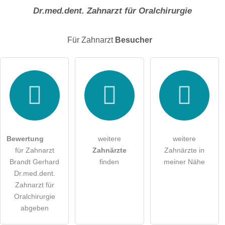
Dr.med.dent. Zahnarzt für Oralchirurgie
E-Mail-Adresse (wird nicht veröffentlicht)
Für Zahnarzt
Besucher
Hiermit akzeptiere ich die
AGB
.
Die
Datenschutzerklärung
habe ich zur Kenntnis genommen.
öffentliche Frage stellen
Abbrechen
Bewertung
weitere
weitere
für Zahnarzt
Zahnärzte
Zahnärzte in
Hinweis:
Bitte beachten Sie, öffentliche Fragen sind
für alle
Brandt Gerhard
finden
meiner Nähe
Besucher sichtbar
.
Dr.med.dent.
Klicken Sie hier um eine
individuelle Frage
an den
Zahnarzt für
Zahnarzt-Eintrag zu stellen
.
Oralchirurgie
abgeben