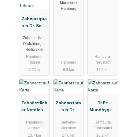
Mundwerk
Hamburg
Zahnarztpra
xis Dr. Soha
Tehrani
Zahnmedizin,
Oralchirurgie,
Heilpraktik
Hamburg-
Hamburg-
Rissen
Hamburg
Neustadt
7.7 km
9.3 km
12.5 km
Zahnärztlich
Zahnarztpra
TePe
er Notdienst
xis Dr.
Mundhygien
Kassenzahn
Martin
eprodukte
Hamburg-
Seevetal-
Hamburg-
ärztliche
Christiansen
Vertriebs-
Altstadt
Fleestedt
Fuhlsbüttel
Vereinigung
GmbH
13.7 km
17.6 km
20.2 km