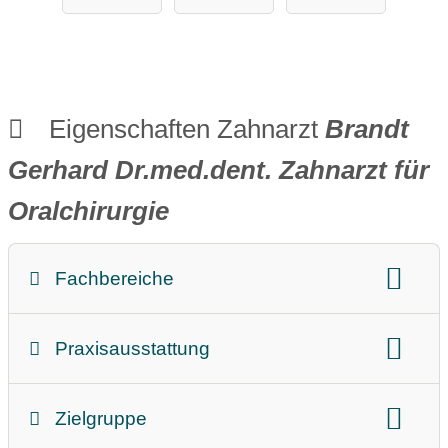
Hamburg
Zahnärztebe
darf
Eigenschaften Zahnarzt
Brandt
Gerhard Dr.med.dent. Zahnarzt für
Oralchirurgie
Fachbereiche
Prophylaxe
Zahnfleischbehandlung
Praxisausstattung
Implantate
Spezielle Behandlungen
Barrierefrei
Aufzug
Kieferorthopädie
Ästhetische Zahnmedizin
Zielgruppe
Anbindung Öffentlicher Personennahverkehr
Ganzheitliche Therapie
Zahnersatz