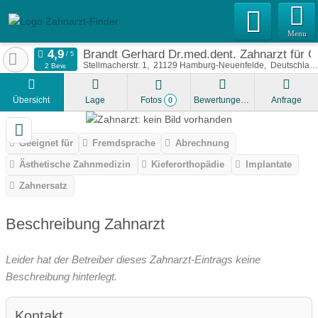
Menu
Brandt Gerhard Dr.med.dent. Zahnarzt für Or
Stellmacherstr. 1
21129
Hamburg-Neuenfelde
Deutschland
2 Bew.
Übersicht
Lage
Fotos
Bewertungen
Anfrage
0
Geeignet für
Fremdsprache
Abrechnung
Ästhetische Zahnmedizin
Kieferorthopädie
Implantate
Zahnersatz
Beschreibung Zahnarzt
Leider hat der Betreiber dieses Zahnarzt-Eintrags keine
Beschreibung hinterlegt.
Kontakt