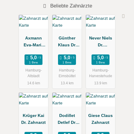
Beliebte Zahnärzte
Axmann
Günther
Never Niels
Eva-Maria
Klaus Dr.
Dr.
Dr.
Zahnarztpra
Zahnarztpra
Zahnärztin
xis
xis
1 Bew.
1 Bew.
1 Bew.
Hamburg-
Hamburg-
Hamburg-
Altstadt
Eimsbüttel
Harvestehude
14.6 km
13.4 km
13.9 km
Krüger Kai
Dodillet
Giese Claus
Dr. Zahnarzt
Detlef Dr.
Zahnarzt
Zahnarzt