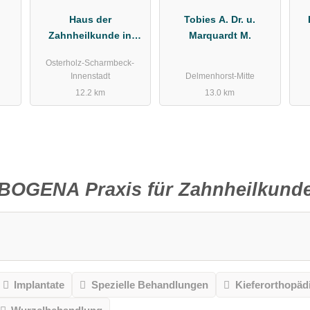
Haus der
Tobies A. Dr. u.
Zahnheilkunde in
Marquardt M.
Osterholz-Scharmbeck
Osterholz-Scharmbeck-
Dr. Liana Pricope, M.Sc.
Innenstadt
Delmenhorst-Mitte
Zahnarztpraxis
12.2 km
13.0 km
BOGENA Praxis für Zahnheilkund
Implantate
Spezielle Behandlungen
Kieferorthopäd