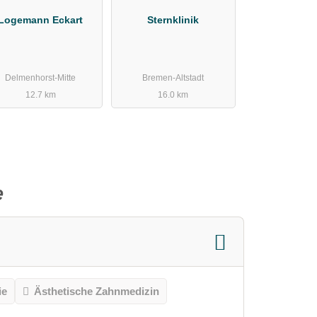
Logemann Eckart
Sternklinik
Delmenhorst-Mitte
Bremen-Altstadt
12.7 km
16.0 km
e
ie
Ästhetische Zahnmedizin