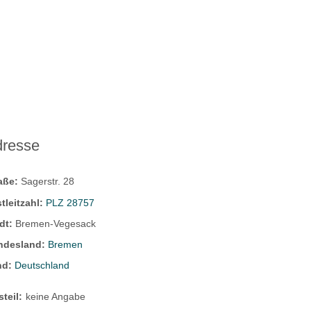
dresse
raße:
Sagerstr. 28
tleitzahl:
PLZ 28757
dt:
Bremen-Vegesack
ndesland:
Bremen
nd:
Deutschland
steil:
keine Angabe