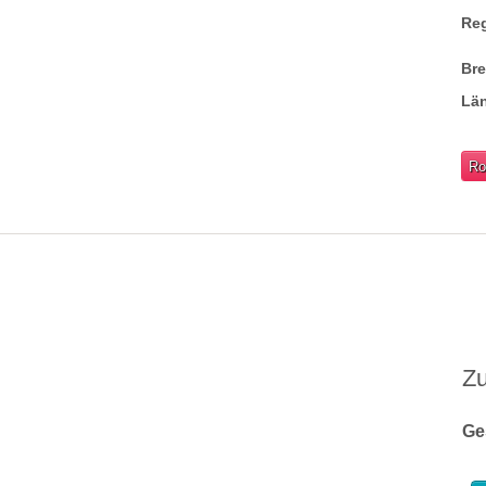
Re
Br
Lä
Ro
Z
Ge