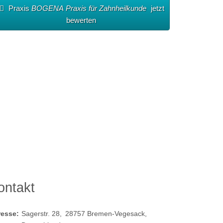
Praxis
BOGENA Praxis für Zahnheilkunde
jetzt
bewerten
ontakt
resse:
Sagerstr. 28
28757
Bremen-Vegesack