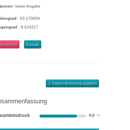
gionen:
keine Angabe
eitengrad
:
53.170659
ngengrad
:
8.624217
utenplaner
Kontakt
Eigene Bewertung abgeben
usammenfassung
samteindruck
4,0