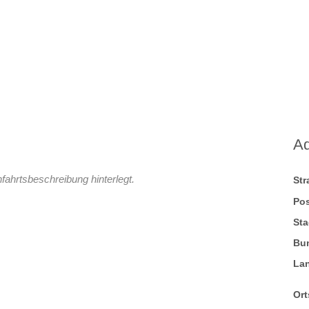
A
fahrtsbeschreibung hinterlegt.
St
Pos
Sta
Bu
La
Ort