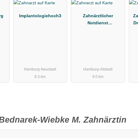
rg
Implantologiehoch3
Zahnärztlicher
Za
Notdienst
Dr
Kassenzahnärztliche
Vereinigung Hamburg
Hamburg-Neustadt
Hamburg-Altstadt
8.3 km
9.0 km
Bednarek-Wiebke M. Zahnärztin