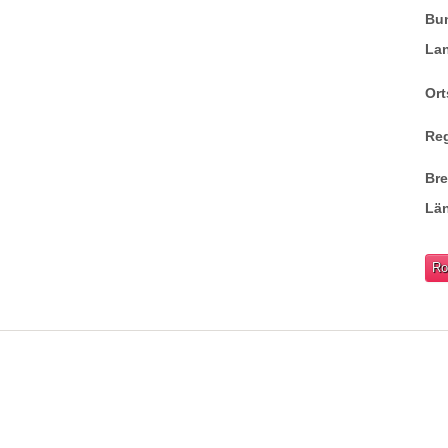
Bu
La
Ort
Re
Br
Lä
Ro