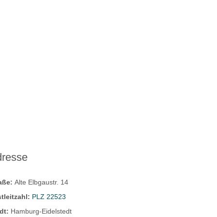
dresse
raße:
Alte Elbgaustr. 14
tleitzahl:
PLZ 22523
dt:
Hamburg-Eidelstedt