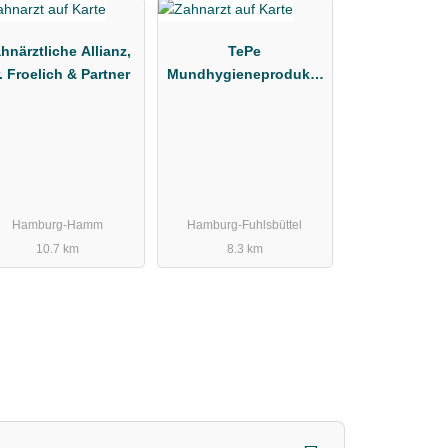
hnärztliche Allianz,
TePe
. Froelich & Partner
Mundhygieneprodukte
Vertriebs-GmbH
Zahnärztebedarf
Hamburg-Hamm
Hamburg-Fuhlsbüttel
10.7 km
8.3 km