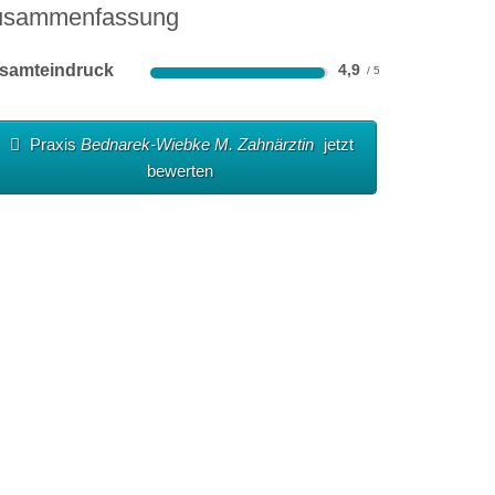
usammenfassung
samteindruck
4,9
Praxis
Bednarek-Wiebke M. Zahnärztin
jetzt
bewerten