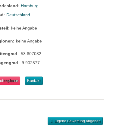
ndesland:
Hamburg
nd:
Deutschland
steil:
keine Angabe
gionen:
keine Angabe
eitengrad
:
53.607082
ngengrad
:
9.902577
utenplaner
Kontakt
Eigene Bewertung abgeben