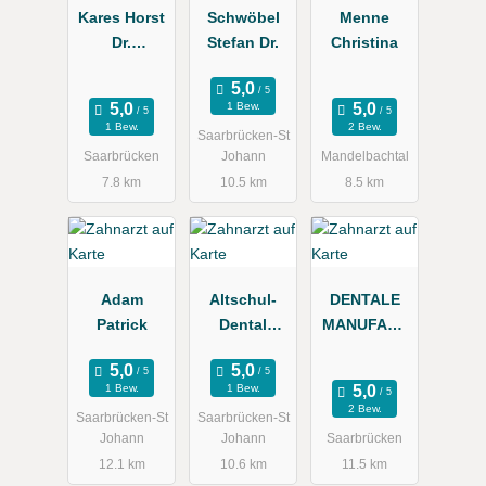
Kares Horst
Schwöbel
Menne
Dr.
Stefan Dr.
Christina
Privatpraxis
1 Bew.
1 Bew.
2 Bew.
Saarbrücken-St
Saarbrücken
Johann
Mandelbachtal
7.8 km
10.5 km
8.5 km
Adam
Altschul-
DENTALE
Patrick
Dental
MANUFAKT
GmbH
UR GMBH,
Fachlabor
1 Bew.
1 Bew.
für
2 Bew.
Saarbrücken-St
Saarbrücken-St
Implantatpro
Johann
Johann
Saarbrücken
thetik
12.1 km
10.6 km
11.5 km