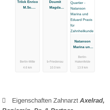
Trilck Enrico
Doumit
M.Sc.
Magda
Zahnarzt
Zahnärztin
Natanson
Marina und
Eduard
Berlin-
Praxis für
Berlin-Mitte
b-Friedenau
Hakenfelde
Zahnheilkun
4.6 km
10.0 km
13.9 km
de
Eigenschaften Zahnarzt
Axelrad,