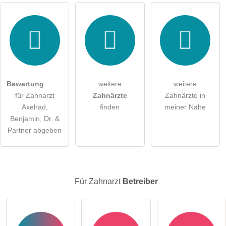
Hiermit akzeptiere ich die
AGB
.
Die
Datenschutzerklärung
habe ich zur Kenntnis genommen.
öffentliche Frage stellen
Abbrechen
Bewertung
weitere
weitere
für Zahnarzt
Zahnärzte
Zahnärzte in
Hinweis:
Bitte beachten Sie, öffentliche Fragen sind
für alle
Axelrad,
finden
meiner Nähe
Besucher sichtbar
.
Benjamin, Dr. &
Klicken Sie hier um eine
individuelle Frage
an den
Partner abgeben
Zahnarzt-Eintrag zu stellen
.
Für Zahnarzt
Betreiber