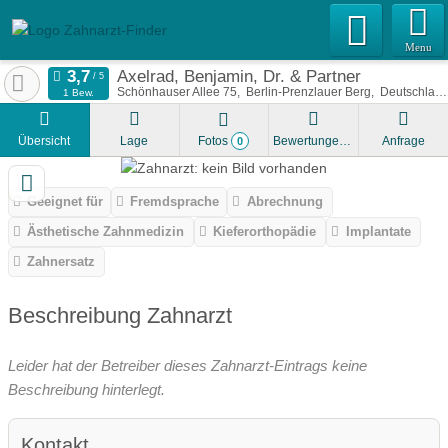
Menu
Axelrad, Benjamin, Dr. & Partner
Schönhauser Allee 75
Berlin-Prenzlauer Berg
Deutschland
1 Bew.
Übersicht
Lage
Fotos
Bewertungen
Anfrage
0
Geeignet für
Fremdsprache
Abrechnung
Ästhetische Zahnmedizin
Kieferorthopädie
Implantate
Zahnersatz
Beschreibung Zahnarzt
Leider hat der Betreiber dieses Zahnarzt-Eintrags keine
Beschreibung hinterlegt.
Kontakt