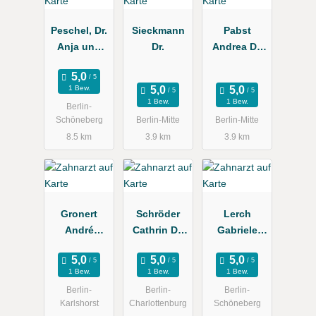
Peschel, Dr.
Sieckmann
Pabst
Anja und
Dr.
Andrea Dr.
Kollegen
Zahnärztin
1 Bew.
1 Bew.
1 Bew.
Berlin-
Schöneberg
Berlin-Mitte
Berlin-Mitte
8.5 km
3.9 km
3.9 km
Gronert
Schröder
Lerch
André
Cathrin Dr.
Gabriele
Zahnarztpra
Zahnarztpra
Zahnärztin
xis
xis
1 Bew.
1 Bew.
1 Bew.
Berlin-
Berlin-
Berlin-
Karlshorst
Charlottenburg
Schöneberg