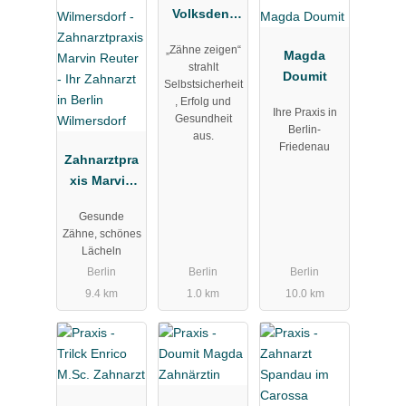
Volksdent
GmbH
„Zähne zeigen“
Magda
strahlt
Doumit
Selbstsicherheit
, Erfolg und
Ihre Praxis in
Gesundheit
Berlin-
aus.
Friedenau
Zahnarztpra
xis Marvin
Reuter - Ihr
Gesunde
Zahnarzt in
Zähne, schönes
Berlin
Lächeln
Wilmersdorf
Berlin
Berlin
Berlin
9.4 km
1.0 km
10.0 km