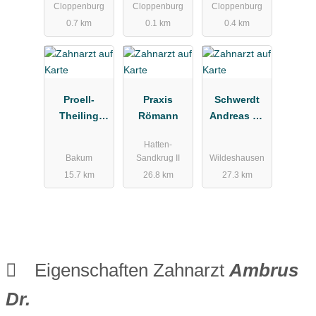
Cloppenburg
Cloppenburg
Cloppenburg
Zahnheilkun
Oralchirurgi
0.7 km
0.1 km
0.4 km
de, Zeitner
e
Karin Praxis
Implantologi
für
e
Zahnheilkun
de
Proell-
Praxis
Schwerdt
Theiling
Römann
Andreas Dr.
Natascha
Zahnarzt
Hatten-
Bakum
Sandkrug II
Wildeshausen
15.7 km
26.8 km
27.3 km
Eigenschaften Zahnarzt
Ambrus
Dr.