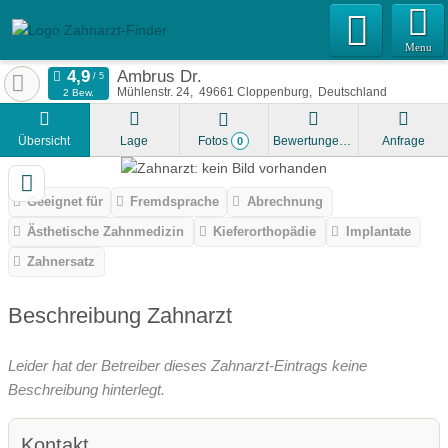
Menu
Ambrus Dr.
Mühlenstr. 24
49661
Cloppenburg
Deutschland
2 Bew.
Übersicht
Lage
Fotos
Bewertungen
Anfrage
0
Geeignet für
Fremdsprache
Abrechnung
Ästhetische Zahnmedizin
Kieferorthopädie
Implantate
Zahnersatz
Beschreibung Zahnarzt
Leider hat der Betreiber dieses Zahnarzt-Eintrags keine
Beschreibung hinterlegt.
Kontakt