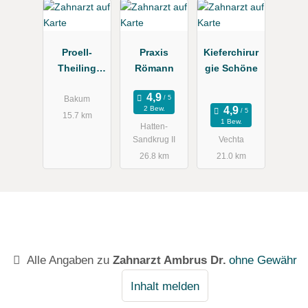
de
Proell-
Praxis
Kieferchirur
Theiling
Römann
gie Schöne
Natascha
Bakum
2 Bew.
15.7 km
1 Bew.
Hatten-
Sandkrug II
Vechta
26.8 km
21.0 km
Alle Angaben zu
Zahnarzt Ambrus Dr.
ohne Gewähr
Inhalt melden