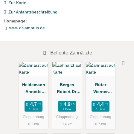
Zur Karte
Zur Anfahrtsbeschreibung
Homepage:
www.dr-ambrus.de
Beliebte Zahnärzte
Heidemann
Berges
Rüter
Annette
Robert Dr.
Werner
Praxis für
Zahnarzt
Zahnarzt
Zahnheilkun
Oralchirurgi
1 Bew.
1 Bew.
1 Bew.
de, Zeitner
e
Cloppenburg
Cloppenburg
Cloppenburg
Karin Praxis
Implantologi
0.1 km
0.4 km
0.7 km
für
e
Zahnheilkun