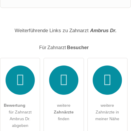
Vorname
Name
Weiterführende Links zu Zahnarzt
Ambrus Dr.
Für Zahnarzt
Besucher
E-Mail-Adresse (wird nicht veröffentlicht)
Hiermit akzeptiere ich die
AGB
.
Die
Datenschutzerklärung
habe ich zur Kenntnis genommen.
Bewertung
weitere
weitere
öffentliche Frage stellen
Abbrechen
für Zahnarzt
Zahnärzte
Zahnärzte in
Ambrus Dr.
finden
meiner Nähe
Hinweis:
Bitte beachten Sie, öffentliche Fragen sind
für alle
abgeben
Besucher sichtbar
.