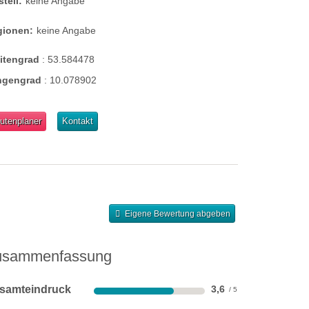
steil:
keine Angabe
gionen:
keine Angabe
eitengrad
:
53.584478
ngengrad
:
10.078902
utenplaner
Kontakt
Eigene Bewertung abgeben
usammenfassung
samteindruck
3,6