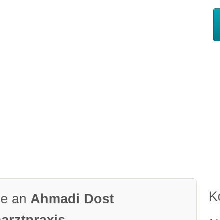
K
ge an
Ahmadi Dost
arztpraxis