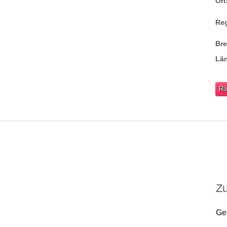
Ort
Re
Br
Lä
Ro
Z
Ge