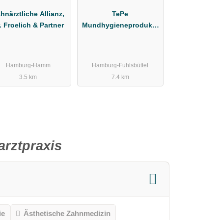
hnärztliche Allianz,
TePe
. Froelich & Partner
Mundhygieneprodukte
Vertriebs-GmbH
Zahnärztebedarf
Hamburg-Hamm
Hamburg-Fuhlsbüttel
3.5 km
7.4 km
rztpraxis
ie
Ästhetische Zahnmedizin