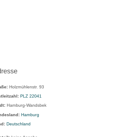
dresse
raße:
Holzmühlenstr. 93
tleitzahl:
PLZ 22041
dt:
Hamburg-Wandsbek
ndesland:
Hamburg
nd:
Deutschland