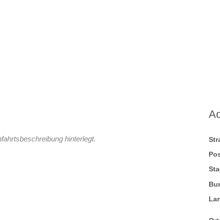
A
fahrtsbeschreibung hinterlegt.
St
Pos
Sta
Bu
La