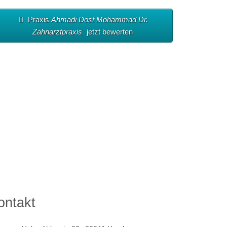
Praxis
Ahmadi Dost Mohammad Dr.
Zahnarztpraxis
jetzt bewerten
ontakt