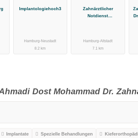
rg
Implantologiehoch3
Zahnärztlicher
Za
Notdienst
Dr
Kassenzahnärztliche
Vereinigung Hamburg
Hamburg-Neustadt
Hamburg-Altstadt
8.2 km
7.1 km
Ahmadi Dost Mohammad Dr. Zahna
Implantate
Spezielle Behandlungen
Kieferorthopäd