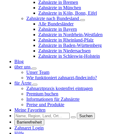
Zahnärzte in Bremen
Zahnärzte in München
Zahnärzte in Köln, Bonn, Eifel
Zahnärzte nach Bundesland
Alle Bundesländer
Zahnärzte in Bayern
Zahnärzte in Nordrhein-Westfalen
Zahnärzte in Rheinland-Pfalz
Zahnärzte in Baden-Württemberg
Zahnärzte in Niedersachsen
Zahnärzte in Schleswig-Holstein
Blog
über uns
Unser Team
Wie funktioniert zahnarzt-finder.info?
für Ärzte
Zahnarztpraxis kostenfrei eintragen
Premium buchen
Informationen für Zahnärzte
Preise und Produkte
Meine Favoriten
Suchen
Barrierefreiheit
Zahnarzt Login
Hilfe