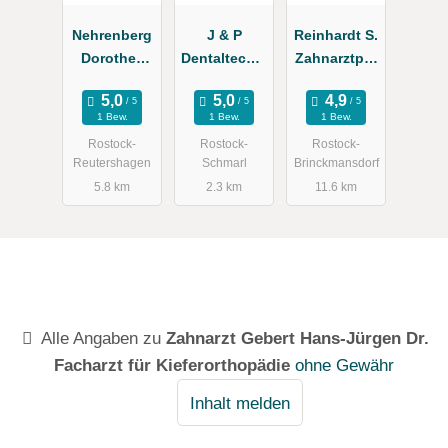
Nehrenberg
J & P
Reinhardt S.
Dorothee
Dentaltechni
Zahnarztpra
Physiothera
k GmbH "
xis
pie
Das
1 Bew.
1 Bew.
1 Bew.
Mundwerk "
Rostock-
Rostock-
Rostock-
Reutershagen
Schmarl
Brinckmansdorf
5.8 km
2.3 km
11.6 km
Alle Angaben zu
Zahnarzt Gebert Hans-Jürgen Dr.
Facharzt für Kieferorthopädie
ohne Gewähr
Inhalt melden