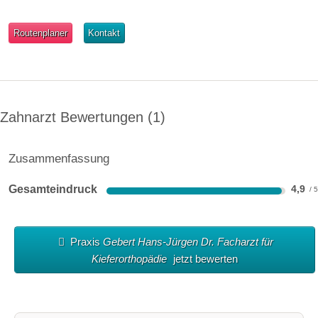
Routenplaner
Kontakt
Zahnarzt Bewertungen
1
Zusammenfassung
Gesamteindruck
4,9
Praxis
Gebert Hans-Jürgen Dr. Facharzt für
Kieferorthopädie
jetzt bewerten