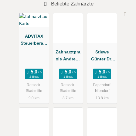
Beliebte Zahnärzte
ADVITAX
Steuerberatu
ngsgesellsc
Zahnarztpra
Stiewe
haft mbH
xis Andreas
Günter Dr.,
Zapf Dr.
Ingrid Dr.
med. dent.
2 Bew.
1 Bew.
1 Bew.
Zahnärzte
Rostock-
Rostock-
Papendorf-
Stadtmitte
Stadtmitte
Niendorf
9.0 km
8.7 km
13.8 km