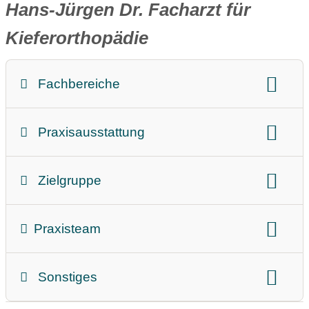
Hans-Jürgen Dr. Facharzt für
Kieferorthopädie
Fachbereiche
Prophylaxe
Zahnfleischbehandlung
Praxisausstattung
Implantate
Spezielle Behandlungen
Barrierefrei
Aufzug
Kieferorthopädie
Ästhetische Zahnmedizin
Zielgruppe
Anbindung Öffentlicher Personennahverkehr
Ganzheitliche Therapie
Zahnersatz
Geeignet für
Fremdsprache
Parkplatz
Spielecke
Wurzelbehandlung
Praxisteam
Zahnärztin
Zahnarzt
Sonstiges
Teammitglieder