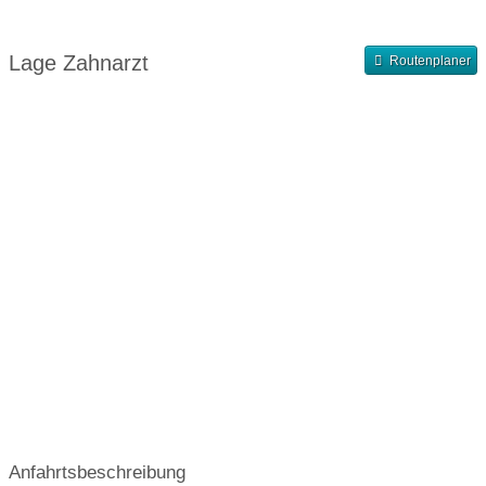
Abrechnung
Finanzierung
Abendsprechstunde
Samstagssprechstunde
Lage Zahnarzt
Routenplaner
Terminvergabe nach Vereinbarung
Anfahrtsbeschreibung