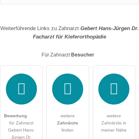
Name
Weiterführende Links zu Zahnarzt
Gebert Hans-Jürgen Dr.
Facharzt für Kieferorthopädie
E-Mail-Adresse (wird nicht veröffentlicht)
Für Zahnarzt
Besucher
Hiermit akzeptiere ich die
AGB
.
Die
Datenschutzerklärung
habe ich zur Kenntnis genommen.
öffentliche Frage stellen
Abbrechen
Bewertung
weitere
weitere
für Zahnarzt
Zahnärzte
Zahnärzte in
Hinweis:
Bitte beachten Sie, öffentliche Fragen sind
für alle
Gebert Hans-
finden
meiner Nähe
Besucher sichtbar
.
Jürgen Dr.