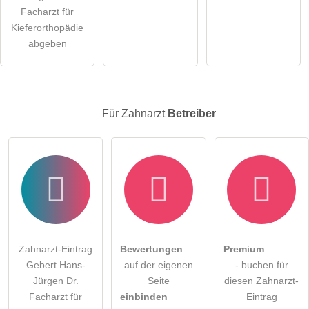
Klicken Sie hier um eine
individuelle Frage
an den
Facharzt für
Zahnarzt-Eintrag zu stellen
.
Kieferorthopädie
abgeben
Für Zahnarzt
Betreiber
Zahnarzt-Eintrag
Bewertungen
Premium
Gebert Hans-
auf der eigenen
- buchen für
Jürgen Dr.
Seite
diesen Zahnarzt-
Facharzt für
einbinden
Eintrag