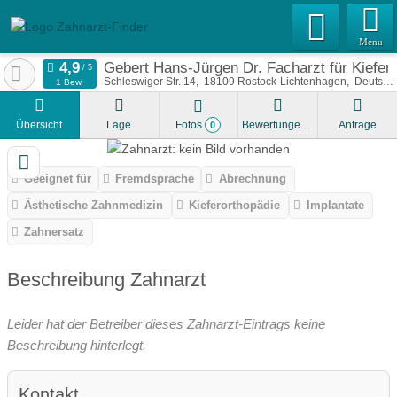
Menu
Gebert Hans-Jürgen Dr. Facharzt für Kiefer
Schleswiger Str. 14
18109
Rostock-Lichtenhagen
Deutschland
1 Bew.
Übersicht
Lage
Fotos
Bewertungen
Anfrage
0
Geeignet für
Fremdsprache
Abrechnung
Ästhetische Zahnmedizin
Kieferorthopädie
Implantate
Zahnersatz
Beschreibung Zahnarzt
Leider hat der Betreiber dieses Zahnarzt-Eintrags keine
Beschreibung hinterlegt.
Kontakt