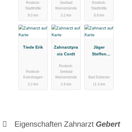
Rostock-
Seebad
Rostock-
haft mbH
Stadtmitte
Warnemünde
Stadtmitte
9.0 km
3.2 km
8.9 km
Tiede Erik
Zahnarztpra
Jäger
xis Cordt
Steffen
Zahnarztpra
Rostock-
xis
Rostock-
Seebad
Evershagen
Warnemünde
Bad Doberan
3.2 km
2.9 km
11.4 km
Eigenschaften Zahnarzt
Gebert