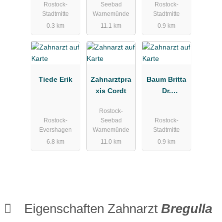
Rostock-
Seebad
Rostock-
haft mbH
Stadtmitte
Warnemünde
Stadtmitte
0.3 km
11.1 km
0.9 km
Tiede Erik
Zahnarztpra
Baum Britta
xis Cordt
Dr.
Zahnarztpra
Rostock-
xis
Rostock-
Seebad
Rostock-
Evershagen
Warnemünde
Stadtmitte
6.8 km
11.0 km
0.9 km
Eigenschaften Zahnarzt
Bregulla