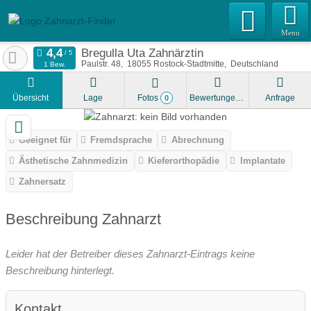
Menu
Bregulla Uta Zahnärztin
Paulstr. 48
18055
Rostock-Stadtmitte
Deutschland
1 Bew.
Übersicht
Lage
Fotos
Bewertungen
Anfrage
0
Geeignet für
Fremdsprache
Abrechnung
Ästhetische Zahnmedizin
Kieferorthopädie
Implantate
Zahnersatz
Beschreibung Zahnarzt
Leider hat der Betreiber dieses Zahnarzt-Eintrags keine
Beschreibung hinterlegt.
Kontakt