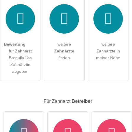
Hiermit akzeptiere ich die
AGB
.
Die
Datenschutzerklärung
habe ich zur Kenntnis genommen.
Bewertung
weitere
weitere
öffentliche Frage stellen
Abbrechen
für Zahnarzt
Zahnärzte
Zahnärzte in
Bregulla Uta
finden
meiner Nähe
Hinweis:
Bitte beachten Sie, öffentliche Fragen sind
für alle
Zahnärztin
Besucher sichtbar
.
abgeben
Klicken Sie hier um eine
individuelle Frage
an den
Zahnarzt-Eintrag zu stellen
.
Für Zahnarzt
Betreiber