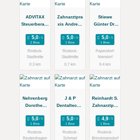
ADVITAX
Zahnarztpra
Stiewe
Steuerberatu
xis Andreas
Günter Dr.,
ngsgesellsc
Zapf Dr.
Ingrid Dr.
haft mbH
med. dent.
2 Bew.
1 Bew.
1 Bew.
Zahnärzte
Rostock-
Rostock-
Papendorf-
Stadtmitte
Stadtmitte
Niendorf
0.3 km
0.7 km
6.4 km
Nehrenberg
J & P
Reinhardt S.
Dorothee
Dentaltechni
Zahnarztpra
Physiothera
k GmbH "
xis
pie
Das
1 Bew.
1 Bew.
1 Bew.
Mundwerk "
Rostock-
Rostock-
Rostock-
Reutershagen
Schmarl
Brinckmansdorf